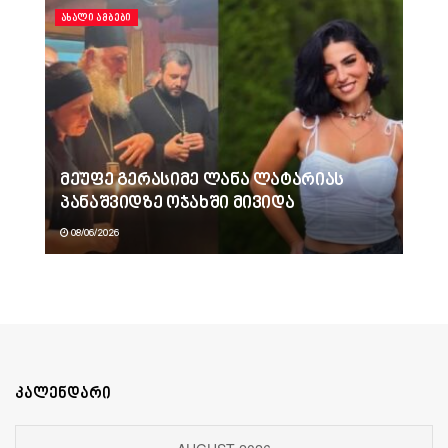
ᲐᲮᲐᲚᲘ ᲐᲛᲑᲔᲑᲘ
მეუფე გერასიმე ლანა ლატარიას
პანაშვიდზე ოჯახში მივიდა
08/06/2026
კალენდარი