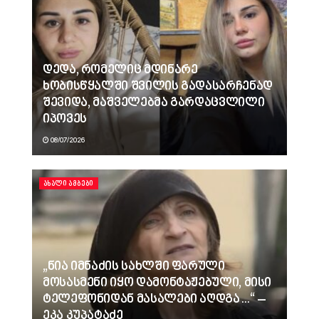
დედა, რომელიც მდინარე
ხობისწყალში შვილის გადასარჩენად
შევიდა, მაშველებმა გარდაცვლილი
იპოვეს
08/07/2026
ᲐᲮᲐᲚᲘ ᲐᲛᲑᲔᲑᲘ
„ნია იმნაძის სახლში ფარული
მოსასმენი იყო დამონტაჟებული, მისი
ტელეფონიდან მასალები აღდგა…“ –
ეკა კუპატაძე