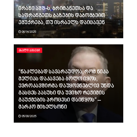
ირანი აშშ-ს, ბრიტანეთსა და
საფრანგეთს ბაზების დაბომბვით
ემუქრება, თუ ისრაელს დაიცავენ
06/14/2025
ᲐᲮᲐᲚᲘ ᲐᲛᲑᲔᲑᲘ
“ნაკლებად სავარაუდოა, რომ ნიკა
მელიას დაკავება ბოლო იყოს,
ევროკავშირმა დაუყოვნებლივ უნდა
გასცეს პასუხი და უვიზო რეჟიმის
გაუქმების პროცესი დაიწყოს“ –
მარკო მიხელსონი
05/30/2025