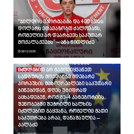
“ჯილდოს ვაორმაგებ და 400 ათას
დოლარს ვთავაზობთ ძალოვანს,
რომელიც არ დაარბევს საკუთარ
მოქალაქეებს” – ანა წითლიძე
09/12/2025
ვინც გვლანძღავდა, რადგან
იძულებით არ გამოვიყვანეთ
ᲐᲮᲐᲚᲘ ᲐᲛᲑᲔᲑᲘ
სადგურის მოედანზე მდებარე
კორპუსის მცხოვრებლები საკუთარი
ბინებიდან, დღეს უტიფრად
აცხადებენ, რომ მე-4 კატეგორიის
შენობებში შეჭრილი ხალხის
იძულებით გაყვანა, რომელიც მათი
საკუთრება არაა, დანაშაულია –
კალაძე