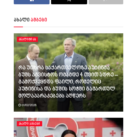
ახალი
ამბები
ᲐᲜᲐᲚᲘᲢᲘᲙᲐ
რა უთხრა საქართველოზე პუტინმა
ბუშს აგვისტოს ომამდე 4 თვით ადრე –
გამოქვეყნდა ფაილი, რომელიც
პუტინისა და ბუშის სოჭში გამართულ
მოლაპარაკებებს აღწერს
01/02/2026
ᲐᲮᲐᲚᲘ ᲐᲛᲑᲔᲑᲘ