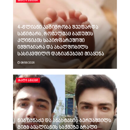
ᲐᲮᲐᲚᲘ ᲐᲛᲑᲔᲑᲘ
4-წლიანი პატიმრობა შეეფარდა
სანიტარს, რომელმაც ბათუმის
კლინიკის საპირფარეშოში
იმშობიარა და ახალშობილს
სასიკვდილო დაზიანებები მიაყენა
08/06/2026
ᲐᲮᲐᲚᲘ ᲐᲛᲑᲔᲑᲘ
ნია იმნაძე და ანასტასია ბერუაშვილს
გიგა ავალიანის საქმეზე ბრალი