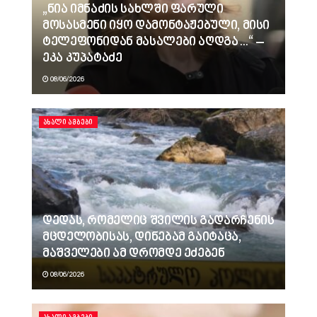
„ნია იმნაძის სახლში ფარული
მოსასმენი იყო დამონტაჟებული, მისი
ტელეფონიდან მასალები აღდგა…“ –
ეკა კუპატაძე
08/06/2026
ᲐᲮᲐᲚᲘ ᲐᲛᲑᲔᲑᲘ
დედას, რომელიც შვილის გადარჩენის
მცდელობისას, დინებამ გაიტაცა,
მაშველები ამ დრომდე ეძებენ
08/06/2026