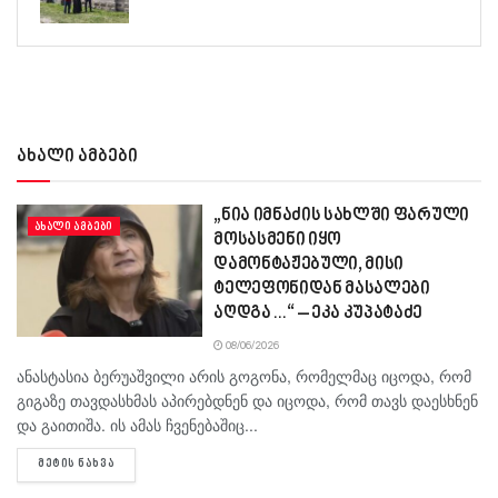
ახალი ამბები
„ნია იმნაძის სახლში ფარული
ᲐᲮᲐᲚᲘ ᲐᲛᲑᲔᲑᲘ
მოსასმენი იყო
დამონტაჟებული, მისი
ტელეფონიდან მასალები
აღდგა…“ – ეკა კუპატაძე
08/06/2026
ანასტასია ბერუაშვილი არის გოგონა, რომელმაც იცოდა, რომ
გიგაზე თავდასხმას აპირებდნენ და იცოდა, რომ თავს დაესხნენ
და გაითიშა. ის ამას ჩვენებაშიც...
DETAILS
ᲛᲔᲢᲘᲡ ᲜᲐᲮᲕᲐ