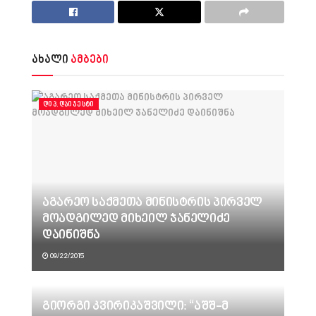
ახალი
ამბები
ᲓᲘᲞ.ᲓᲐᲘᲯᲔᲡᲢᲘ
აგარეო საქმეთა მინისტრის პირველ
მოადგილედ მიხეილ ჯანელიძე
დაინიშნა
09/22/2015
გიორგი კვირიკაშვილი: “აშშ-მ