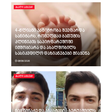
ᲐᲮᲐᲚᲘ ᲐᲛᲑᲔᲑᲘ
4-წლიანი პატიმრობა შეეფარდა
სანიტარს, რომელმაც ბათუმის
კლინიკის საპირფარეშოში
იმშობიარა და ახალშობილს
სასიკვდილო დაზიანებები მიაყენა
08/06/2026
ᲐᲮᲐᲚᲘ ᲐᲛᲑᲔᲑᲘ
ნია იმნაძე და ანასტასია ბერუაშვილს