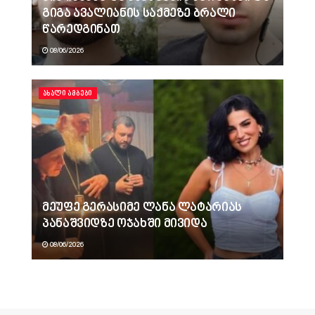
გიგა ავალიანის საქმეზე ბრალი
წარედგინათ
08/06/2026
ᲐᲮᲐᲚᲘ ᲐᲛᲑᲔᲑᲘ
მეუფე გერასიმე ლანა ლატარიას
პანაშვიდზე ოჯახში მივიდა
08/06/2026