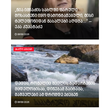
„ნია იმნაძის სახლში ფარული
მოსასმენი იყო დამონტაჟებული, მისი
ტელეფონიდან მასალები აღდგა…“ –
ეკა კუპატაძე
08/06/2026
ᲐᲮᲐᲚᲘ ᲐᲛᲑᲔᲑᲘ
დედას, რომელიც შვილის გადარჩენის
მცდელობისას, დინებამ გაიტაცა,
მაშველები ამ დრომდე ეძებენ
08/06/2026