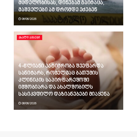
მცდელობისას, დინებამ გაიტაცა,
მაშველები ამ დრომდე ეძებენ
08/06/2026
ᲐᲮᲐᲚᲘ ᲐᲛᲑᲔᲑᲘ
4-წლიანი პატიმრობა შეეფარდა
სანიტარს, რომელმაც ბათუმის
კლინიკის საპირფარეშოში
იმშობიარა და ახალშობილს
სასიკვდილო დაზიანებები მიაყენა
08/06/2026