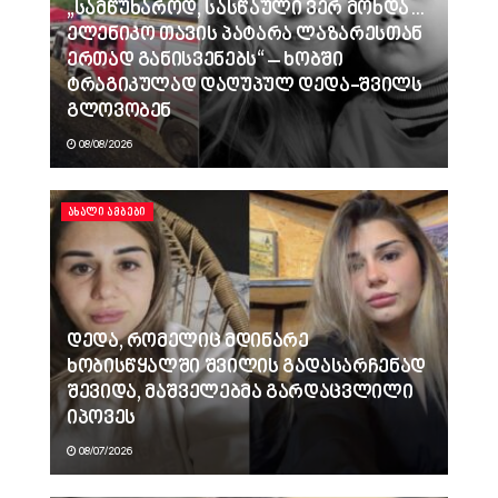
„სამწუხაროდ, სასწაული ვერ მოხდა…
ელენიკო თავის პატარა ლაზარესთან
ერთად განისვენებს“ – ხობში
ტრაგიკულად დაღუპულ დედა-შვილს
გლოვობენ
08/08/2026
ᲐᲮᲐᲚᲘ ᲐᲛᲑᲔᲑᲘ
დედა, რომელიც მდინარე
ხობისწყალში შვილის გადასარჩენად
შევიდა, მაშველებმა გარდაცვლილი
იპოვეს
08/07/2026