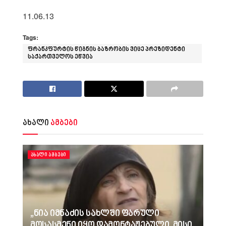
11.06.13
Tags:
ფრანკფურტის წიგნის ბაზრობის ვიცე პრეზიდენტი
საქართველოს ეწვია
ახალი
ამბები
ᲐᲮᲐᲚᲘ ᲐᲛᲑᲔᲑᲘ
„ნია იმნაძის სახლში ფარული
მოსასმენი იყო დამონტაჟებული, მისი