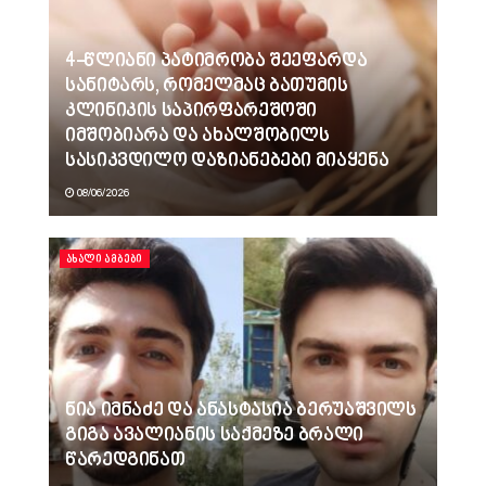
4-წლიანი პატიმრობა შეეფარდა
სანიტარს, რომელმაც ბათუმის
კლინიკის საპირფარეშოში
იმშობიარა და ახალშობილს
სასიკვდილო დაზიანებები მიაყენა
08/06/2026
ᲐᲮᲐᲚᲘ ᲐᲛᲑᲔᲑᲘ
ნია იმნაძე და ანასტასია ბერუაშვილს
გიგა ავალიანის საქმეზე ბრალი
წარედგინათ