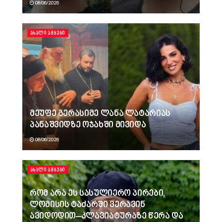
08/06/2026
ᲐᲮᲐᲚᲘ ᲐᲛᲑᲔᲑᲘ
მეუფე გერასიმე ლანა ლატარიას
პანაშვიდზე ოჯახში მივიდა
08/06/2026
ᲐᲮᲐᲚᲘ ᲐᲛᲑᲔᲑᲘ
რომ არა ეს სასულიერო პირები,
ლომისის ტაძარში ვერავინ
ავიდოდით–კლავიატურაზე წერა და