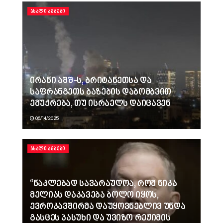
ᲐᲮᲐᲚᲘ ᲐᲛᲑᲔᲑᲘ
ირანი აშშ-ს, ბრიტანეთსა და
საფრანგეთს ბაზების დაბომბვით
ემუქრება, თუ ისრაელს დაიცავენ
06/14/2025
ᲐᲮᲐᲚᲘ ᲐᲛᲑᲔᲑᲘ
“ნაკლებად სავარაუდოა, რომ ნიკა
მელიას დაკავება ბოლო იყოს,
ევროკავშირმა დაუყოვნებლივ უნდა
გასცეს პასუხი და უვიზო რეჟიმის