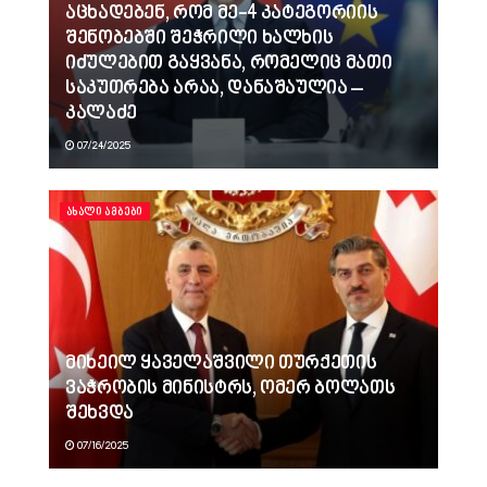
აცხადებენ, რომ მე-4 კატეგორიის
შენობებში შეჭრილი ხალხის
იძულებით გაყვანა, რომელიც მათი
საკუთრება არაა, დანაშაულია –
კალაძე
07/24/2025
ᲐᲮᲐᲚᲘ ᲐᲛᲑᲔᲑᲘ
მიხეილ ყაველაშვილი თურქეთის
ვაჭრობის მინისტრს, ომერ ბოლათს
შეხვდა
07/16/2025