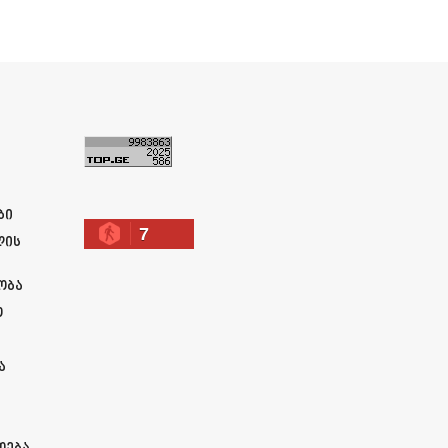
ა
ბი
7
ლის
ობა
ო
ა