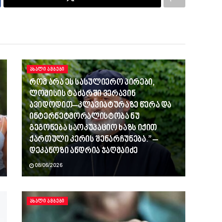
ᲐᲮᲐᲚᲘ ᲐᲛᲑᲔᲑᲘ
რომ არა ეს სასულიერო პირები,
ლომისის ტაძარში ვერავინ
ავიდოდით–კლავიატურაზე წერა და
ინტერნეტმორალისტობა ნუ
გეგონება საოკუპაციო ხაზს იქით
ქართული კერის შენარჩუნება.” –
დეკანოზი ანდრია ჯაღმაიძე
08/06/2026
ᲐᲮᲐᲚᲘ ᲐᲛᲑᲔᲑᲘ