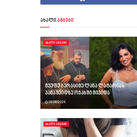
ახალი
ამბები
ᲐᲮᲐᲚᲘ ᲐᲛᲑᲔᲑᲘ
მეუფე გერასიმე ლანა ლატარიას
პანაშვიდზე ოჯახში მივიდა
08/06/2026
ᲐᲮᲐᲚᲘ ᲐᲛᲑᲔᲑᲘ