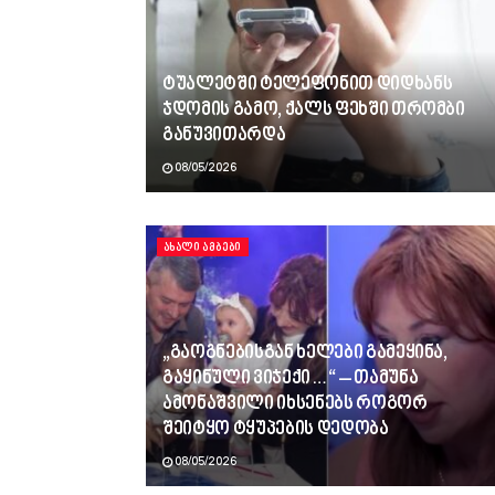
ტუალეტში ტელეფონით დიდხანს
ჯდომის გამო, ქალს ფეხში თრომბი
განუვითარდა
08/05/2026
ᲐᲮᲐᲚᲘ ᲐᲛᲑᲔᲑᲘ
„გაოგნებისგან ხელები გამეყინა,
გაყინული ვიჯექი…“ – თამუნა
ამონაშვილი იხსენებს როგორ
შეიტყო ტყუპების დედობა
08/05/2026