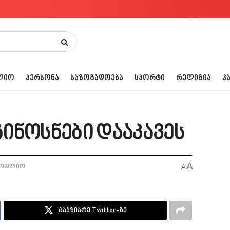
ᲚᲘᲝ
ᲞᲔᲠᲡᲝᲜᲐ
ᲡᲐᲖᲝᲒᲐᲓᲝᲔᲑᲐ
ᲡᲞᲝᲠᲢᲘ
ᲠᲔᲚᲘᲒᲘᲐ
Კ
ინოსნები დააკავეს
A
სოფლიო
A
გააზიარე Twitter-ზე