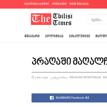
რეკლამა საიტზე
კონტაქტი
ჩვენ შესახებ
ᲛᲗᲐᲕᲐᲠᲘ
ᲞᲝᲚᲘᲢᲘᲙᲐ
ᲔᲥᲡᲙᲚᲣᲖᲘᲕᲘ
ᲛᲡᲝᲤ
პრაღაში მაღალჩ
,
13 years ago
კატეგორია:
მთავარი მოვლენები
მ
გააზიარე Facebook-ზე