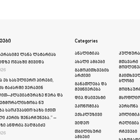
ეები
Categories
Ანალიტიკა
Კულტურ
გერასიმე ლანა ლატარიას
Ახალი Ამბები
Მთავარი
იდზე ოჯახში მივიდა
Მოვლენე
026
Გამოკითხვების
Არქივი
Მკითხვე
ა ეს სასულიერო პირები,
Ბლოგი
Განათლება Და
ს ტაძარში ვერავინ
Მეცნიერება
Მოგზაურ
ით–კლავიატურაზე წერა და
Დიპ.დაიჯესტი
Მსოფლი
ეტმორალისტობა ნუ
Ეკონომიკა
Პერსონა
ბა საოკუპაციო ხაზს იქით
Ექსკლუზივი
Პოლიტიკ
ი კერის შენარჩუნება.” –
Ვიდეო
Რელიგია
ზი ანდრია ჯაღმაიძე
Თბილისური
Რჩევები
026
Ამბები