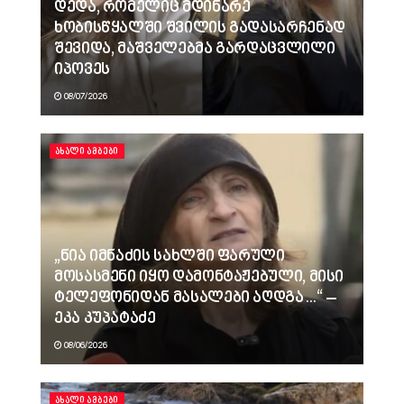
დედა, რომელიც მდინარე
ხობისწყალში შვილის გადასარჩენად
შევიდა, მაშველებმა გარდაცვლილი
იპოვეს
08/07/2026
ᲐᲮᲐᲚᲘ ᲐᲛᲑᲔᲑᲘ
„ნია იმნაძის სახლში ფარული
მოსასმენი იყო დამონტაჟებული, მისი
ტელეფონიდან მასალები აღდგა…“ –
ეკა კუპატაძე
08/06/2026
ᲐᲮᲐᲚᲘ ᲐᲛᲑᲔᲑᲘ