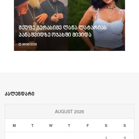
მეუფე გერასიმე ლანა ლატარიას
პანაშვიდზე ოჯახში მივიდა
08/06/2026
კალენდარი
AUGUST 2026
M
T
W
T
F
S
S
1
2