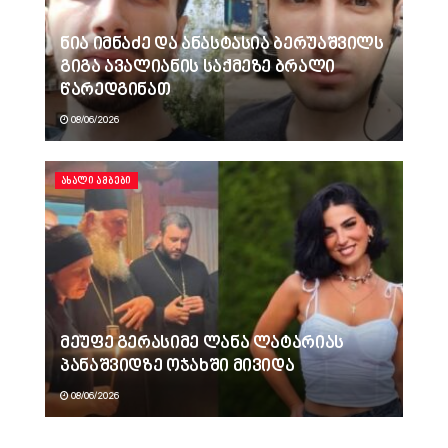
ნია იმნაძე და ანასტასია ბერუაშვილს
გიგა ავალიანის საქმეზე ბრალი
წარედგინათ
08/06/2026
ᲐᲮᲐᲚᲘ ᲐᲛᲑᲔᲑᲘ
მეუფე გერასიმე ლანა ლატარიას
პანაშვიდზე ოჯახში მივიდა
08/06/2026