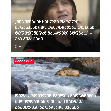
„ნია იმნაძის სახლში ფარული
მოსასმენი იყო დამონტაჟებული, მისი
ტელეფონიდან მასალები აღდგა…“ –
ეკა კუპატაძე
08/06/2026
ᲐᲮᲐᲚᲘ ᲐᲛᲑᲔᲑᲘ
დედას, რომელიც შვილის გადარჩენის
მცდელობისას, დინებამ გაიტაცა,
მაშველები ამ დრომდე ეძებენ