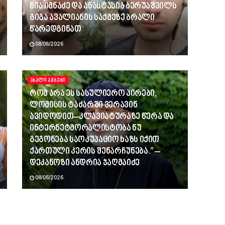
ნია იმნაძე და ანასტასია ბერუაშვილს
გიგა ავალიანის საქმეზე ბრალი
წარედგინათ
08/06/2026
ᲐᲮᲐᲚᲘ ᲐᲛᲑᲔᲑᲘ
რომ არა ეს სასულიერო პირები,
ლომისის ტაძარში ვერავინ
ავიდოდით–კლავიატურაზე წერა და
ინტერნეტმორალისტობა ნუ
გეგონება საოკუპაციო ხაზს იქით
ქართული კერის შენარჩუნება.” –
დეკანოზი ანდრია ჯაღმაიძე
08/06/2026