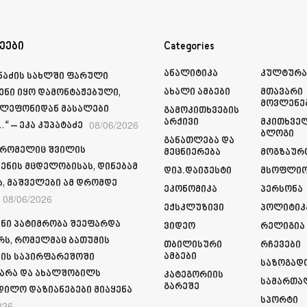
ეები
Categories
Ანალიტიკა
Კულტურ
მნაძის სახლში ფარული
Ახალი Ამბები
Მთავარი
ენი იყო დამონტაჟებული,
Მოვლენე
ელეფონიდან მასალები
Გამოკითხვების
Არქივი
Მკითხვე
08/06/2026
“ – ეკა კუპატაძე
Ბლოგი
Განათლება Და
 რომელიც შვილის
Მეცნიერება
Მოგზაურ
ენის მცდელობისას, დინებამ
Დიპ.დაიჯესტი
Მსოფლი
ა, მაშველები ამ დრომდე
Ეკონომიკა
Პერსონა
08/06/2026
Ექსკლუზივი
Პოლიტიკ
ნი პატიმრობა შეეფარდა
Ვიდეო
Რელიგია
რს, რომელმაც ბათუმის
Თბილისური
Რჩევები
Ამბები
ის საპირფარეშოში
Საზოგად
არა და ახალშობილს
Კატეგორიის
Სამართა
Გარეშე
დილო დაზიანებები მიაყენა
Სპორტი
026