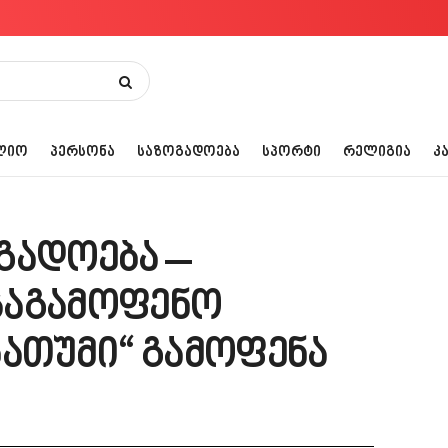
ᲚᲘᲝ
ᲞᲔᲠᲡᲝᲜᲐ
ᲡᲐᲖᲝᲒᲐᲓᲝᲔᲑᲐ
ᲡᲞᲝᲠᲢᲘ
ᲠᲔᲚᲘᲒᲘᲐ
Კ
გადოება –
საგამოფენო
 ბათუმი“ გამოფენა