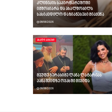
კლინიკის საპირფარეშოში
იმშობიარა და ახალშობილს
სასიკვდილო დაზიანებები მიაყენა
08/06/2026
ᲐᲮᲐᲚᲘ ᲐᲛᲑᲔᲑᲘ
მეუფე გერასიმე ლანა ლატარიას
პანაშვიდზე ოჯახში მივიდა
08/06/2026