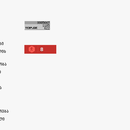
ა
ბი
8
ლის
ობა
ო
ა
ოება
ლი