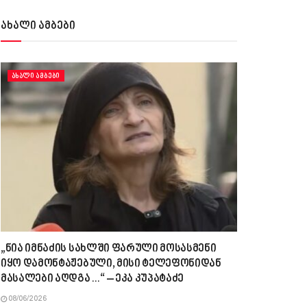
ახალი ამბები
ᲐᲮᲐᲚᲘ ᲐᲛᲑᲔᲑᲘ
„ნია იმნაძის სახლში ფარული მოსასმენი
იყო დამონტაჟებული, მისი ტელეფონიდან
მასალები აღდგა…“ – ეკა კუპატაძე
08/06/2026