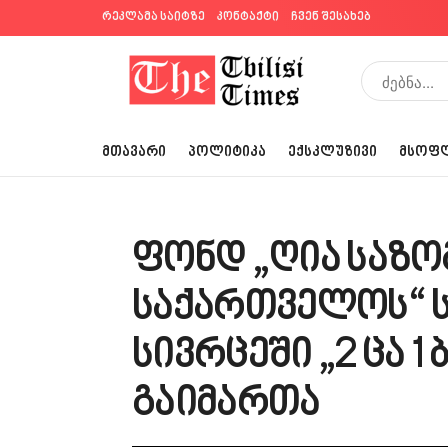
რეკლამა საიტზე
კონტაქტი
ჩვენ შესახებ
ᲛᲗᲐᲕᲐᲠᲘ
ᲞᲝᲚᲘᲢᲘᲙᲐ
ᲔᲥᲡᲙᲚᲣᲖᲘᲕᲘ
ᲛᲡᲝᲤ
ფონდ „ღია საზო
საქართველოს“ 
სივრცეში „2 ცა 1
გაიმართა