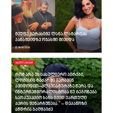
მეუფე გერასიმე ლანა ლატარიას
პანაშვიდზე ოჯახში მივიდა
08/06/2026
ᲐᲮᲐᲚᲘ ᲐᲛᲑᲔᲑᲘ
რომ არა ეს სასულიერო პირები,
ლომისის ტაძარში ვერავინ
ავიდოდით–კლავიატურაზე წერა და
ინტერნეტმორალისტობა ნუ გეგონება
საოკუპაციო ხაზს იქით ქართული
კერის შენარჩუნება.” – დეკანოზი
ანდრია ჯაღმაიძე