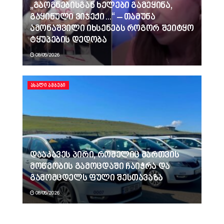
„გაოგნებისგან ხელები გამეყინა,
გაყინული ვიჯექი…“ – თამუნა
ამონაშვილი იხსენებს როგორ შეიტყო
ტყუპების დედობა
08/05/2026
ᲐᲮᲐᲚᲘ ᲐᲛᲑᲔᲑᲘ
დააკავეს პირი, რომელიც მართვის
მოწმობის გამოცდაში ჩაიჭრა და
გამომცდელს ფული შესთავაზა
08/05/2026