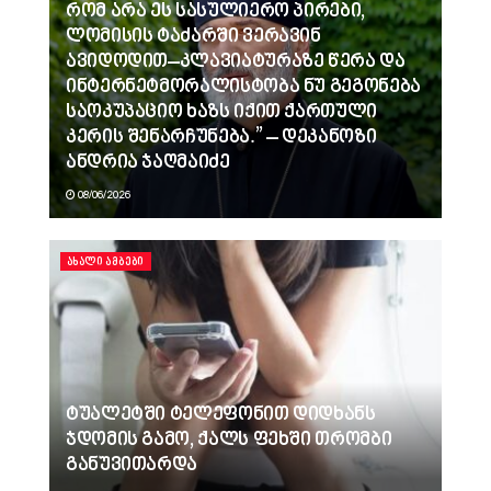
რომ არა ეს სასულიერო პირები,
ლომისის ტაძარში ვერავინ
ავიდოდით–კლავიატურაზე წერა და
ინტერნეტმორალისტობა ნუ გეგონება
საოკუპაციო ხაზს იქით ქართული
კერის შენარჩუნება.” – დეკანოზი
ანდრია ჯაღმაიძე
08/06/2026
ᲐᲮᲐᲚᲘ ᲐᲛᲑᲔᲑᲘ
ტუალეტში ტელეფონით დიდხანს
ჯდომის გამო, ქალს ფეხში თრომბი
განუვითარდა