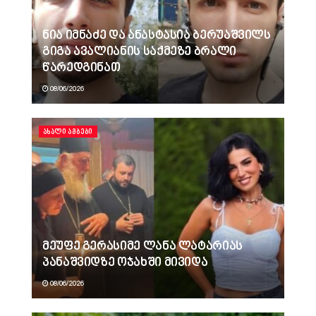
ნია იმნაძე და ანასტასია ბერუაშვილს
გიგა ავალიანის საქმეზე ბრალი
წარედგინათ
08/06/2026
ᲐᲮᲐᲚᲘ ᲐᲛᲑᲔᲑᲘ
მეუფე გერასიმე ლანა ლატარიას
პანაშვიდზე ოჯახში მივიდა
08/06/2026