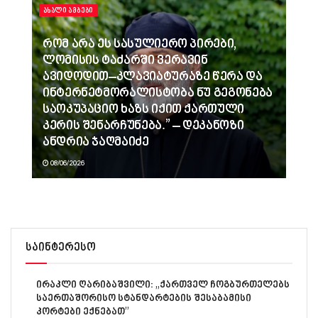
ᲐᲮᲐᲚᲘ ᲐᲛᲑᲔᲑᲘ
რომ არა ეს სასულიერო პირები,
ლომისის ტაძარში ვერავინ
ავიდოდით–კლავიატურაზე წერა და
ინტერნეტმორალისტობა ნუ გეგონება
საოკუპაციო ხაზს იქით ქართული
კერის შენარჩუნება.” – დეკანოზი
ანდრია ჯაღმაიძე
08/06/2026
საინტერესო
ირაკლი ღარიბაშვილი: „ქართველ ჩოგბურთელებს
საერთაშორისო სტანდარტების შესაბამისი
კორტები ექნებათ”