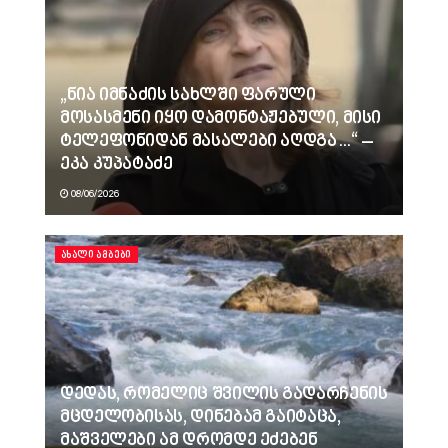
„ნია იმნაძის სახლში ფარული
მოსასმენი იყო დამონტაჟებული, მისი
ტელეფონიდან მასალები აღდგა…“ –
ეკა კუპატაძე
08/06/2026
ᲐᲮᲐᲚᲘ ᲐᲛᲑᲔᲑᲘ
დედას, რომელიც შვილის გადარჩენის
მცდელობისას, დინებამ გაიტაცა,
მაშველები ამ დრომდე ეძებენ