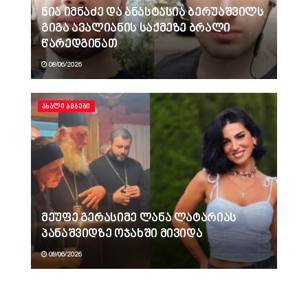
ნია იმნაძე და ანასტასია ბერუაშვილს
გიგა ავალიანის საქმეზე ბრალი
წარედგინათ
08/06/2026
ᲐᲮᲐᲚᲘ ᲐᲛᲑᲔᲑᲘ
მეუფე გერასიმე ლანა ლატარიას
პანაშვიდზე ოჯახში მივიდა
08/06/2026