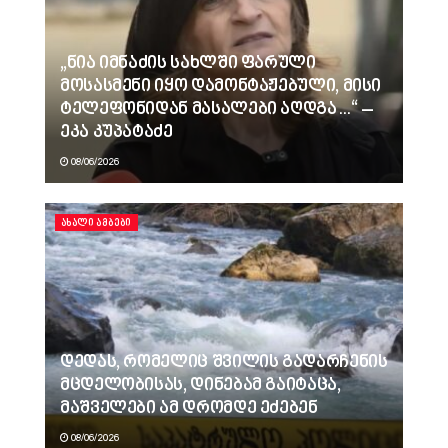
„ნია იმნაძის სახლში ფარული
მოსასმენი იყო დამონტაჟებული, მისი
ტელეფონიდან მასალები აღდგა…“ –
ეკა კუპატაძე
08/06/2026
ᲐᲮᲐᲚᲘ ᲐᲛᲑᲔᲑᲘ
დედას, რომელიც შვილის გადარჩენის
მცდელობისას, დინებამ გაიტაცა,
მაშველები ამ დრომდე ეძებენ
08/06/2026