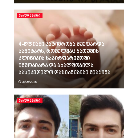
ᲐᲮᲐᲚᲘ ᲐᲛᲑᲔᲑᲘ
4-წლიანი პატიმრობა შეეფარდა
სანიტარს, რომელმაც ბათუმის
კლინიკის საპირფარეშოში
იმშობიარა და ახალშობილს
სასიკვდილო დაზიანებები მიაყენა
08/06/2026
ᲐᲮᲐᲚᲘ ᲐᲛᲑᲔᲑᲘ