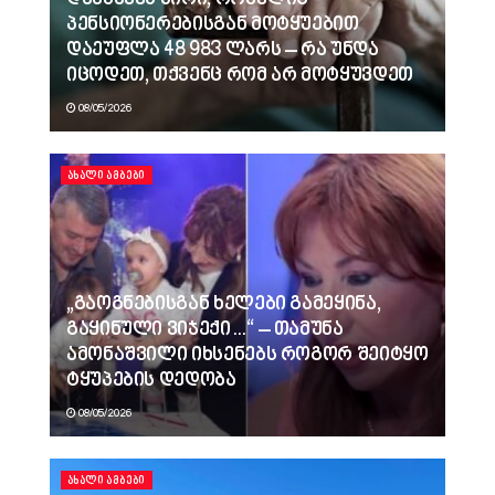
პენსიონერებისგან მოტყუებით
დაეუფლა 48 983 ლარს – რა უნდა
იცოდეთ, თქვენც რომ არ მოტყუვდეთ
08/05/2026
ᲐᲮᲐᲚᲘ ᲐᲛᲑᲔᲑᲘ
„გაოგნებისგან ხელები გამეყინა,
გაყინული ვიჯექი…“ – თამუნა
ამონაშვილი იხსენებს როგორ შეიტყო
ტყუპების დედობა
08/05/2026
ᲐᲮᲐᲚᲘ ᲐᲛᲑᲔᲑᲘ