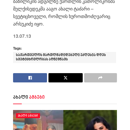
ბაზილიკის ადგილზე ქართლის კათოლიკოსმა
მელქისედეკმა ააგო ახალი ტაძარი –
სვეტიცხოველი, რომლის ხუროთმოძღვარიც
არსუკიძე იყო.
13.07.13
Tags:
საქართველოს მართლმადიდებელი ეკლესია დღეს
სვეტიცხოვლობას აღნიშნავს
ახალი
ამბები
ᲐᲮᲐᲚᲘ ᲐᲛᲑᲔᲑᲘ