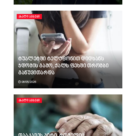
ᲐᲮᲐᲚᲘ ᲐᲛᲑᲔᲑᲘ
ტუალეტში ტელეფონით დიდხანს
ჯდომის გამო, ქალს ფეხში თრომბი
განუვითარდა
08/05/2026
ᲐᲮᲐᲚᲘ ᲐᲛᲑᲔᲑᲘ
დააკავეს პირი, რომელიც