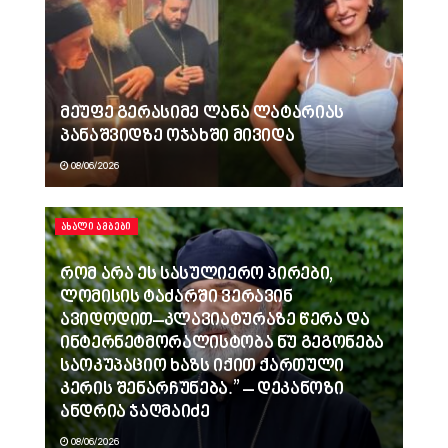
მეუფე გერასიმე ლანა ლატარიას
პანაშვიდზე ოჯახში მივიდა
08/06/2026
ᲐᲮᲐᲚᲘ ᲐᲛᲑᲔᲑᲘ
რომ არა ეს სასულიერო პირები,
ლომისის ტაძარში ვერავინ
ავიდოდით–კლავიატურაზე წერა და
ინტერნეტმორალისტობა ნუ გეგონება
საოკუპაციო ხაზს იქით ქართული
კერის შენარჩუნება.” – დეკანოზი
ანდრია ჯაღმაიძე
08/06/2026