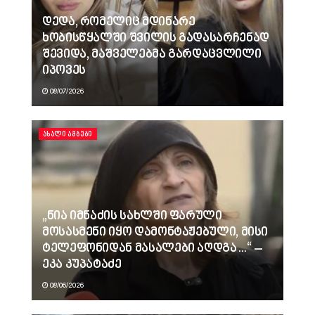
დედა, რომელიც მდინარე
ხობისწყალში შვილის გადასარჩენად
შევიდა, მაშველებმა გარდაცვლილი
იპოვეს
08/07/2026
ᲐᲮᲐᲚᲘ ᲐᲛᲑᲔᲑᲘ
„ნია იმნაძის სახლში ფარული
მოსასმენი იყო დამონტაჟებული, მისი
ტელეფონიდან მასალები აღდგა…“ –
ეკა კუპატაძე
08/06/2026