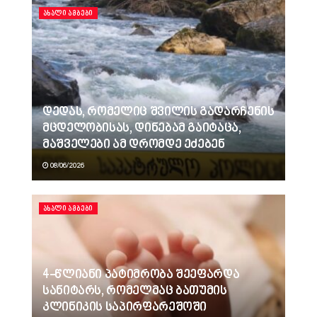
ᲐᲮᲐᲚᲘ ᲐᲛᲑᲔᲑᲘ
დედას, რომელიც შვილის გადარჩენის
მცდელობისას, დინებამ გაიტაცა,
მაშველები ამ დრომდე ეძებენ
08/06/2026
ᲐᲮᲐᲚᲘ ᲐᲛᲑᲔᲑᲘ
4-წლიანი პატიმრობა შეეფარდა
სანიტარს, რომელმაც ბათუმის
კლინიკის საპირფარეშოში