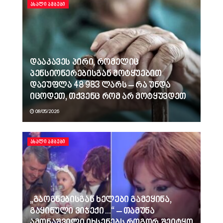
ᲐᲮᲐᲚᲘ ᲐᲛᲑᲔᲑᲘ
დააკავეს პირი, რომელიც
პენსიონერებისგან მოტყუებით
დაეუფლა 48 983 ლარს – რა უნდა
იცოდეთ, თქვენც რომ არ მოტყუვდეთ
08/05/2026
ᲐᲮᲐᲚᲘ ᲐᲛᲑᲔᲑᲘ
„გაოგნებისგან ხელები გამეყინა,
გაყინული ვიჯექი…“ – თამუნა
ამონაშვილი იხსენებს როგორ შეიტყო