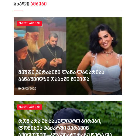
ახალი
ამბები
ᲐᲮᲐᲚᲘ ᲐᲛᲑᲔᲑᲘ
მეუფე გერასიმე ლანა ლატარიას
პანაშვიდზე ოჯახში მივიდა
08/06/2026
ᲐᲮᲐᲚᲘ ᲐᲛᲑᲔᲑᲘ
რომ არა ეს სასულიერო პირები,
ლომისის ტაძარში ვერავინ
ავიდოდით–კლავიატურაზე წერა და