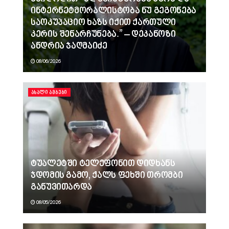
ინტერნეტმორალისტობა ნუ გეგონება
საოკუპაციო ხაზს იქით ქართული
კერის შენარჩუნება.” – დეკანოზი
ანდრია ჯაღმაიძე
08/06/2026
ᲐᲮᲐᲚᲘ ᲐᲛᲑᲔᲑᲘ
ტუალეტში ტელეფონით დიდხანს
ჯდომის გამო, ქალს ფეხში თრომბი
განუვითარდა
08/05/2026