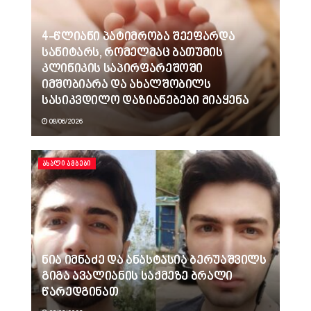
4-წლიანი პატიმრობა შეეფარდა
სანიტარს, რომელმაც ბათუმის
კლინიკის საპირფარეშოში
იმშობიარა და ახალშობილს
სასიკვდილო დაზიანებები მიაყენა
08/06/2026
ᲐᲮᲐᲚᲘ ᲐᲛᲑᲔᲑᲘ
ნია იმნაძე და ანასტასია ბერუაშვილს
გიგა ავალიანის საქმეზე ბრალი
წარედგინათ