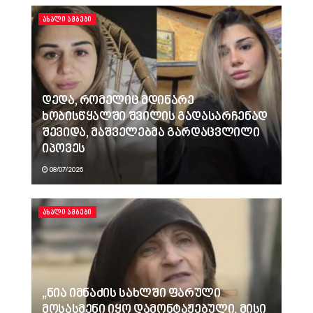
ᲐᲮᲐᲚᲘ ᲐᲛᲑᲔᲑᲘ
დედა, რომელიც მდინარე
ხობისწყალში შვილის გადასარჩენად
შევიდა, მაშველებმა გარდაცვლილი
იპოვეს
08/07/2026
ᲐᲮᲐᲚᲘ ᲐᲛᲑᲔᲑᲘ
„ნია იმნაძის სახლში ფარული
მოსასმენი იყო დამონტაჟებული, მისი