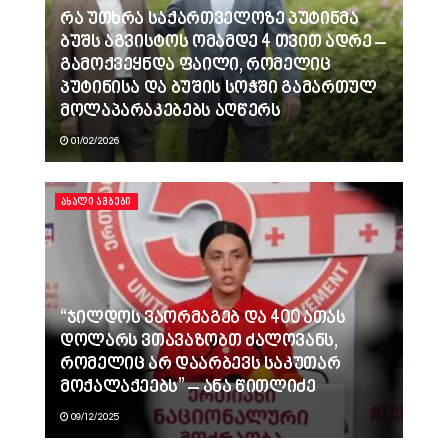
რა უთხრა საქართველოზე პუტინმა
ბუშს აგვისტოს ომამდე 4 თვით ადრე –
გამოქვეყნდა ფაილი, რომელიც
პუტინისა და ბუშის სოჭში გამართულ
მოლაპარაკებებს აღწერს
01/02/2026
ᲐᲮᲐᲚᲘ ᲐᲛᲑᲔᲑᲘ
“ჯილდოს ვაორმაგებ და 400 ათას
დოლარს ვთავაზობთ ძალოვანს,
რომელიც არ დაარბევს საკუთარ
მოქალაქეებს” – ანა წითლიძე
09/12/2025