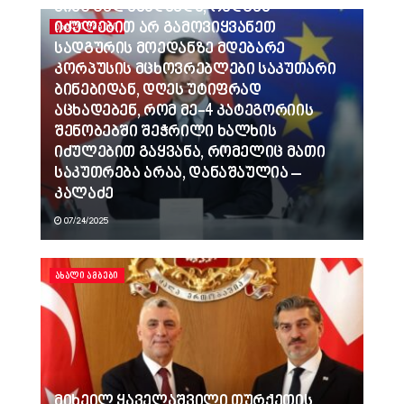
ვინც გვლანძღავდა, რადგან
იძულებით არ გამოვიყვანეთ
ᲐᲮᲐᲚᲘ ᲐᲛᲑᲔᲑᲘ
სადგურის მოედანზე მდებარე
კორპუსის მცხოვრებლები საკუთარი
ბინებიდან, დღეს უტიფრად
აცხადებენ, რომ მე-4 კატეგორიის
შენობებში შეჭრილი ხალხის
იძულებით გაყვანა, რომელიც მათი
საკუთრება არაა, დანაშაულია –
კალაძე
07/24/2025
ᲐᲮᲐᲚᲘ ᲐᲛᲑᲔᲑᲘ
მიხეილ ყაველაშვილი თურქეთის