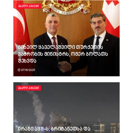
ᲐᲮᲐᲚᲘ ᲐᲛᲑᲔᲑᲘ
მიხეილ ყაველაშვილი თურქეთის
ვაჭრობის მინისტრს, ომერ ბოლათს
შეხვდა
07/16/2025
ᲐᲮᲐᲚᲘ ᲐᲛᲑᲔᲑᲘ
ირანი აშშ-ს, ბრიტანეთსა და