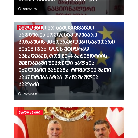
მოქალაქეებს” – ანა წითლიძე
09/12/2025
ვინც გვლანძღავდა, რადგან
იძულებით არ გამოვიყვანეთ
ᲐᲮᲐᲚᲘ ᲐᲛᲑᲔᲑᲘ
სადგურის მოედანზე მდებარე
კორპუსის მცხოვრებლები საკუთარი
ბინებიდან, დღეს უტიფრად
აცხადებენ, რომ მე-4 კატეგორიის
შენობებში შეჭრილი ხალხის
იძულებით გაყვანა, რომელიც მათი
საკუთრება არაა, დანაშაულია –
კალაძე
07/24/2025
ᲐᲮᲐᲚᲘ ᲐᲛᲑᲔᲑᲘ