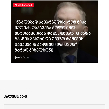
ᲐᲮᲐᲚᲘ ᲐᲛᲑᲔᲑᲘ
“ნაკლებად სავარაუდოა, რომ ნიკა
მელიას დაკავება ბოლო იყოს,
ევროკავშირმა დაუყოვნებლივ უნდა
გასცეს პასუხი და უვიზო რეჟიმის
გაუქმების პროცესი დაიწყოს“ –
მარკო მიხელსონი
05/30/2025
კალენდარი