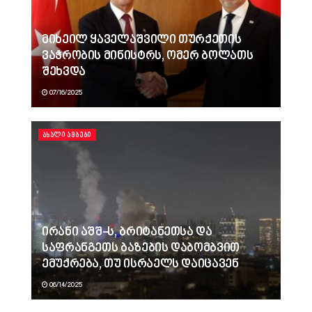
მიხეილ ყაველაშვილი თურქეთის
ვაჭრობის მინისტრს, ომერ ბოლათს
შეხვდა
07/16/2025
ᲐᲮᲐᲚᲘ ᲐᲛᲑᲔᲑᲘ
ირანი აშშ-ს, ბრიტანეთსა და
საფრანგეთს ბაზების დაბომბვით
ემუქრება, თუ ისრაელს დაიცავენ
06/14/2025