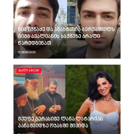
ნია იმნაძე და ანასტასია ბერუაშვილს
გიგა ავალიანის საქმეზე ბრალი
წარედგინათ
08/06/2026
ᲐᲮᲐᲚᲘ ᲐᲛᲑᲔᲑᲘ
მეუფე გერასიმე ლანა ლატარიას
პანაშვიდზე ოჯახში მივიდა