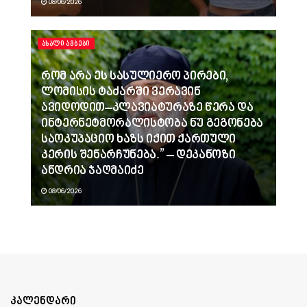
08/06/2026
ᲐᲮᲐᲚᲘ ᲐᲛᲑᲔᲑᲘ
რომ არა ეს სასულიერო პირები,
ლომისის ტაძარში ვერავინ
ავიდოდით–კლავიატურაზე წერა და
ინტერნეტმორალისტობა ნუ გეგონება
საოკუპაციო ხაზს იქით ქართული
კერის შენარჩუნება.” – დეკანოზი
ანდრია ჯაღმაიძე
08/06/2026
კალენდარი