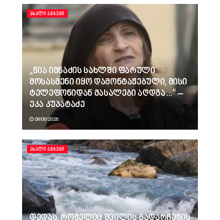
ᲐᲮᲐᲚᲘ ᲐᲛᲑᲔᲑᲘ
„ნია იმნაძის სახლში ფარული
მოსასმენი იყო დამონტაჟებული, მისი
ტელეფონიდან მასალები აღდგა…“ –
ეკა კუპატაძე
08/06/2026
ᲐᲮᲐᲚᲘ ᲐᲛᲑᲔᲑᲘ
დედას, რომელიც შვილის გადარჩენის