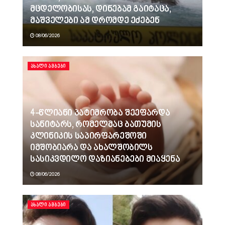
მცდელობისას, დინებამ გაიტაცა,
მაშველები ამ დრომდე ეძებენ
08/06/2026
ᲐᲮᲐᲚᲘ ᲐᲛᲑᲔᲑᲘ
4-წლიანი პატიმრობა შეეფარდა
სანიტარს, რომელმაც ბათუმის
კლინიკის საპირფარეშოში
იმშობიარა და ახალშობილს
სასიკვდილო დაზიანებები მიაყენა
08/06/2026
ᲐᲮᲐᲚᲘ ᲐᲛᲑᲔᲑᲘ