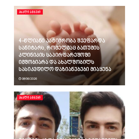
ᲐᲮᲐᲚᲘ ᲐᲛᲑᲔᲑᲘ
4-წლიანი პატიმრობა შეეფარდა
სანიტარს, რომელმაც ბათუმის
კლინიკის საპირფარეშოში
იმშობიარა და ახალშობილს
სასიკვდილო დაზიანებები მიაყენა
08/06/2026
ᲐᲮᲐᲚᲘ ᲐᲛᲑᲔᲑᲘ