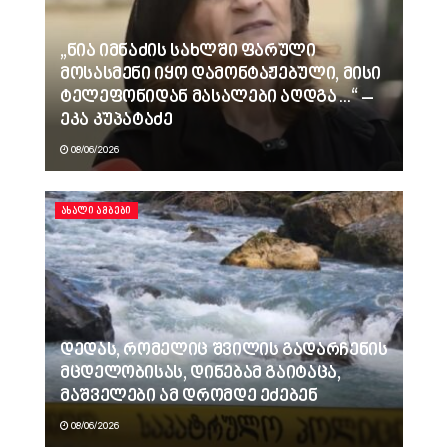
„ნია იმნაძის სახლში ფარული
მოსასმენი იყო დამონტაჟებული, მისი
ტელეფონიდან მასალები აღდგა…“ –
ეკა კუპატაძე
08/06/2026
ᲐᲮᲐᲚᲘ ᲐᲛᲑᲔᲑᲘ
დედას, რომელიც შვილის გადარჩენის
მცდელობისას, დინებამ გაიტაცა,
მაშველები ამ დრომდე ეძებენ
08/06/2026