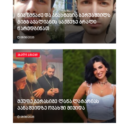
ნია იმნაძე და ანასტასია ბერუაშვილს
გიგა ავალიანის საქმეზე ბრალი
წარედგინათ
08/06/2026
ᲐᲮᲐᲚᲘ ᲐᲛᲑᲔᲑᲘ
მეუფე გერასიმე ლანა ლატარიას
პანაშვიდზე ოჯახში მივიდა
08/06/2026