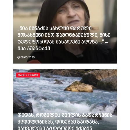
„ნია იმნაძის სახლში ფარული
მოსასმენი იყო დამონტაჟებული, მისი
ტელეფონიდან მასალები აღდგა…“ –
ეკა კუპატაძე
08/06/2026
ᲐᲮᲐᲚᲘ ᲐᲛᲑᲔᲑᲘ
დედას, რომელიც შვილის გადარჩენის
მცდელობისას, დინებამ გაიტაცა,
მაშველები ამ დრომდე ეძებენ