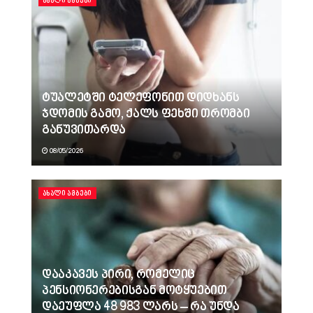
ᲐᲮᲐᲚᲘ ᲐᲛᲑᲔᲑᲘ
ტუალეტში ტელეფონით დიდხანს
ჯდომის გამო, ქალს ფეხში თრომბი
განუვითარდა
08/05/2026
ᲐᲮᲐᲚᲘ ᲐᲛᲑᲔᲑᲘ
დააკავეს პირი, რომელიც
პენსიონერებისგან მოტყუებით
დაეუფლა 48 983 ლარს – რა უნდა