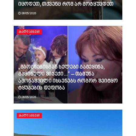
იცოდეთ, თქვენც რომ არ მოტყუვდეთ
08/05/2026
ᲐᲮᲐᲚᲘ ᲐᲛᲑᲔᲑᲘ
„გაოგნებისგან ხელები გამეყინა,
გაყინული ვიჯექი…“ – თამუნა
ამონაშვილი იხსენებს როგორ შეიტყო
ტყუპების დედობა
08/05/2026
ᲐᲮᲐᲚᲘ ᲐᲛᲑᲔᲑᲘ