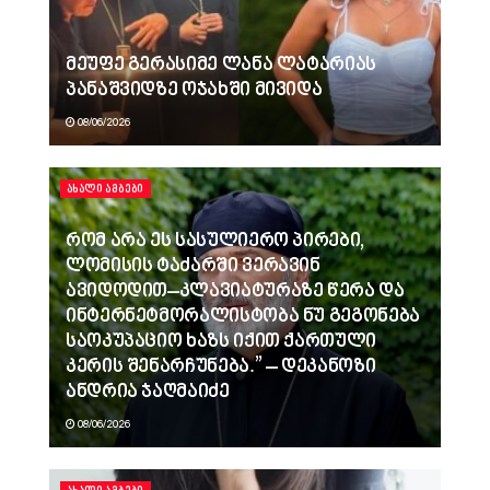
მეუფე გერასიმე ლანა ლატარიას
პანაშვიდზე ოჯახში მივიდა
08/06/2026
ᲐᲮᲐᲚᲘ ᲐᲛᲑᲔᲑᲘ
რომ არა ეს სასულიერო პირები,
ლომისის ტაძარში ვერავინ
ავიდოდით–კლავიატურაზე წერა და
ინტერნეტმორალისტობა ნუ გეგონება
საოკუპაციო ხაზს იქით ქართული
კერის შენარჩუნება.” – დეკანოზი
ანდრია ჯაღმაიძე
08/06/2026