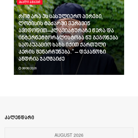
ᲐᲮᲐᲚᲘ ᲐᲛᲑᲔᲑᲘ
რომ არა ეს სასულიერო პირები,
ლომისის ტაძარში ვერავინ
ავიდოდით–კლავიატურაზე წერა და
ინტერნეტმორალისტობა ნუ გეგონება
საოკუპაციო ხაზს იქით ქართული
კერის შენარჩუნება.” – დეკანოზი
ანდრია ჯაღმაიძე
08/06/2026
კალენდარი
AUGUST 2026