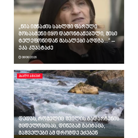
„ნია იმნაძის სახლში ფარული
მოსასმენი იყო დამონტაჟებული, მისი
ტელეფონიდან მასალები აღდგა…“ –
ეკა კუპატაძე
08/06/2026
ᲐᲮᲐᲚᲘ ᲐᲛᲑᲔᲑᲘ
დედას, რომელიც შვილის გადარჩენის
მცდელობისას, დინებამ გაიტაცა,
მაშველები ამ დრომდე ეძებენ