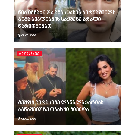
ნია იმნაძე და ანასტასია ბერუაშვილს
გიგა ავალიანის საქმეზე ბრალი
წარედგინათ
08/06/2026
ᲐᲮᲐᲚᲘ ᲐᲛᲑᲔᲑᲘ
მეუფე გერასიმე ლანა ლატარიას
პანაშვიდზე ოჯახში მივიდა
08/06/2026