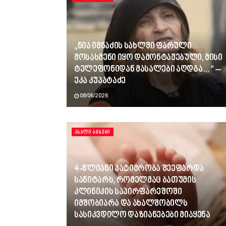
„ნია იმნაძის სახლში ფარული
მოსასმენი იყო დამონტაჟებული, მისი
ტელეფონიდან მასალები აღდგა…“ –
ეკა კუპატაძე
08/06/2026
ᲐᲮᲐᲚᲘ ᲐᲛᲑᲔᲑᲘ
4-წლიანი პატიმრობა შეეფარდა
სანიტარს, რომელმაც ბათუმის
კლინიკის საპირფარეშოში
იმშობიარა და ახალშობილს
სასიკვდილო დაზიანებები მიაყენა