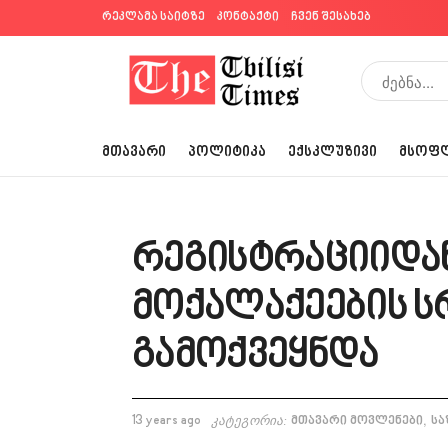
რეკლამა საიტზე
კონტაქტი
ჩვენ შესახებ
ᲛᲗᲐᲕᲐᲠᲘ
ᲞᲝᲚᲘᲢᲘᲙᲐ
ᲔᲥᲡᲙᲚᲣᲖᲘᲕᲘ
ᲛᲡᲝᲤ
რეგისტრაციიდა
მოქალაქეების ს
გამოქვეყნდა
,
13 years ago
კატეგორია:
მთავარი მოვლენები
სა