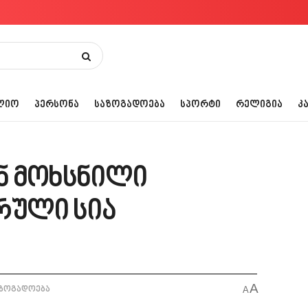
ᲚᲘᲝ
ᲞᲔᲠᲡᲝᲜᲐ
ᲡᲐᲖᲝᲒᲐᲓᲝᲔᲑᲐ
ᲡᲞᲝᲠᲢᲘ
ᲠᲔᲚᲘᲒᲘᲐ
Კ
ნ მოხსნილი
რული სია
A
ზოგადოება
A