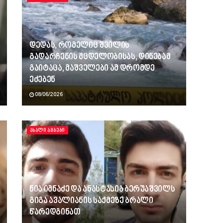
დედას, რომელიც შვილის
გადარჩენის მცდელობისას, დინებამ
გაიტაცა, მაშველები ამ დრომდე
ეძებენ
08/06/2026
ᲐᲮᲐᲚᲘ ᲐᲛᲑᲔᲑᲘ
ნია იმნაძე და ანასტასია ბერუაშვილს
გიგა ავალიანის საქმეზე ბრალი
წარედგინათ