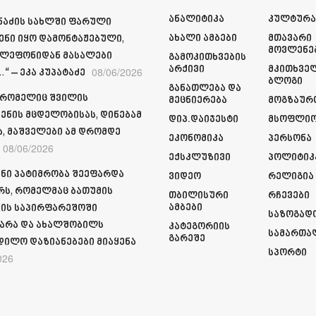
Ანალიტიკა
Კულტურ
მნაძის სახლში ფარული
Ახალი Ამბები
Მთავარი
ენი იყო დამონტაჟებული,
Მოვლენე
ელეფონიდან მასალები
Გამოკითხვების
Არქივი
Მკითხვე
08/06/2026
“ – ეკა კუპატაძე
Ბლოგი
Განათლება Და
 რომელიც შვილის
Მეცნიერება
Მოგზაურ
ენის მცდელობისას, დინებამ
Დიპ.დაიჯესტი
Მსოფლი
ა, მაშველები ამ დრომდე
Ეკონომიკა
Პერსონა
08/06/2026
Ექსკლუზივი
Პოლიტიკ
ნი პატიმრობა შეეფარდა
Ვიდეო
Რელიგია
რს, რომელმაც ბათუმის
Თბილისური
Რჩევები
Ამბები
ის საპირფარეშოში
Საზოგად
არა და ახალშობილს
Კატეგორიის
Სამართა
Გარეშე
დილო დაზიანებები მიაყენა
Სპორტი
026