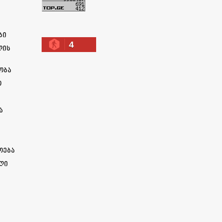
ა
ბი
4
ლის
ობა
ო
ა
ოება
ლი