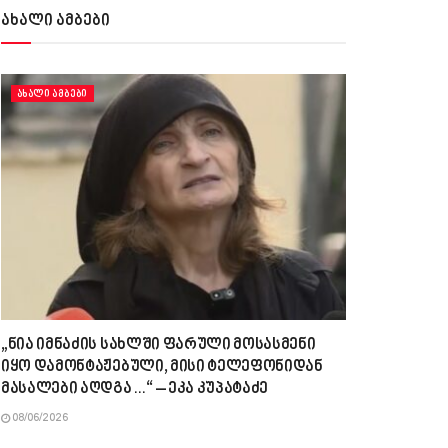
ახალი ამბები
ᲐᲮᲐᲚᲘ ᲐᲛᲑᲔᲑᲘ
„ნია იმნაძის სახლში ფარული მოსასმენი
იყო დამონტაჟებული, მისი ტელეფონიდან
მასალები აღდგა…“ – ეკა კუპატაძე
08/06/2026