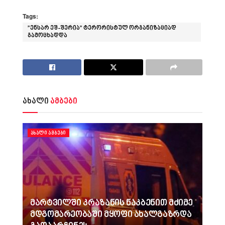
Tags:
”ენსარ ეშ-შერია” ტერორისტულ ორგანიზაციად
გამოცხადდა
ახალი
ამბები
ᲐᲮᲐᲚᲘ ᲐᲛᲑᲔᲑᲘ
მარტვილში კრაზანის ნაკბენით მძიმე
მდგომარეობაში მყოფი ახალგაზრდა