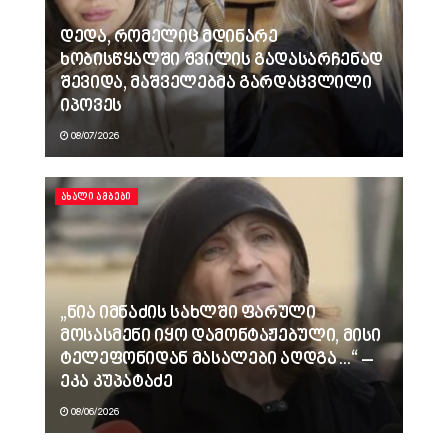
დედა, რომელიც მდინარე
ხობისწყალში შვილის გადასარჩენად
შევიდა, მაშველებმა გარდაცვლილი
იპოვეს
08/07/2026
ᲐᲮᲐᲚᲘ ᲐᲛᲑᲔᲑᲘ
„ნია იმნაძის სახლში ფარული
მოსასმენი იყო დამონტაჟებული, მისი
ტელეფონიდან მასალები აღდგა…“ –
ეკა კუპატაძე
08/06/2026