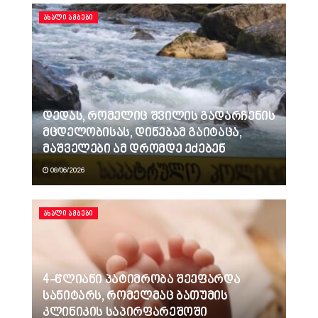
ᲐᲮᲐᲚᲘ ᲐᲛᲑᲔᲑᲘ
დედას, რომელიც შვილის გადარჩენის
მცდელობისას, დინებამ გაიტაცა,
მაშველები ამ დრომდე ეძებენ
08/06/2026
ᲐᲮᲐᲚᲘ ᲐᲛᲑᲔᲑᲘ
4-წლიანი პატიმრობა შეეფარდა
სანიტარს, რომელმაც ბათუმის
კლინიკის საპირფარეშოში