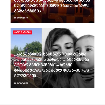
მარტვილში კრაზანის ნაკბენით მძიმე
მდგომარეობაში მყოფი ახალგაზრდა
გადაარჩინეს
08/08/2026
ᲐᲮᲐᲚᲘ ᲐᲛᲑᲔᲑᲘ
„სამწუხაროდ, სასწაული ვერ მოხდა…
ელენიკო თავის პატარა ლაზარესთან
ერთად განისვენებს“ – ხობში
ტრაგიკულად დაღუპულ დედა-შვილს
გლოვობენ
08/08/2026