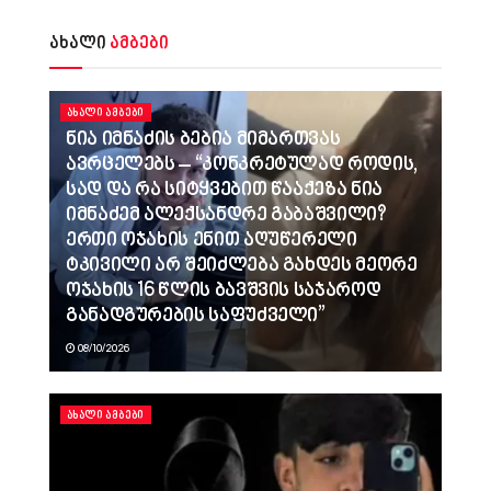
ახალი
ამბები
ᲐᲮᲐᲚᲘ ᲐᲛᲑᲔᲑᲘ
ნია იმნაძის ბებია მიმართვას
ავრცელებს – “კონკრეტულად როდის,
სად და რა სიტყვებით წააქეზა ნია
იმნაძემ ალექსანდრე გაბაშვილი?
ერთი ოჯახის ენით აღუწერელი
ტკივილი არ შეიძლება გახდეს მეორე
ოჯახის 16 წლის ბავშვის საჯაროდ
განადგურების საფუძველი”
08/10/2026
ᲐᲮᲐᲚᲘ ᲐᲛᲑᲔᲑᲘ