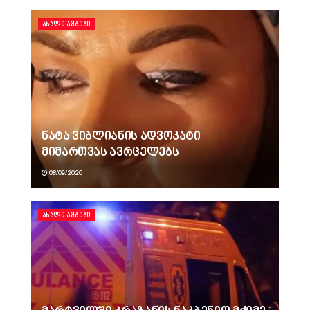
ᲐᲮᲐᲚᲘ ᲐᲛᲑᲔᲑᲘ
ნატა ვიბლიანის ადვოკატი
მიმართვას ავრცელებს
08/09/2026
ᲐᲮᲐᲚᲘ ᲐᲛᲑᲔᲑᲘ