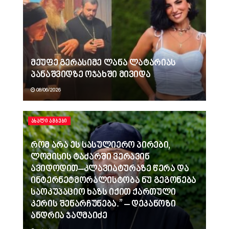
მეუფე გერასიმე ლანა ლატარიას
პანაშვიდზე ოჯახში მივიდა
08/06/2026
ᲐᲮᲐᲚᲘ ᲐᲛᲑᲔᲑᲘ
რომ არა ეს სასულიერო პირები,
ლომისის ტაძარში ვერავინ
ავიდოდით–კლავიატურაზე წერა და
ინტერნეტმორალისტობა ნუ გეგონება
საოკუპაციო ხაზს იქით ქართული
კერის შენარჩუნება.” – დეკანოზი
ანდრია ჯაღმაიძე