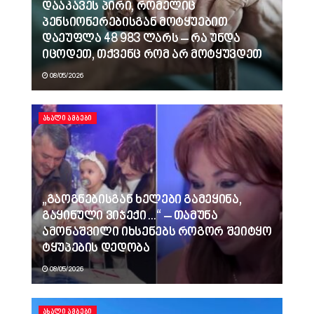
დააკავეს პირი, რომელიც
პენსიონერებისგან მოტყუებით
დაეუფლა 48 983 ლარს – რა უნდა
იცოდეთ, თქვენც რომ არ მოტყუვდეთ
08/05/2026
ᲐᲮᲐᲚᲘ ᲐᲛᲑᲔᲑᲘ
„გაოგნებისგან ხელები გამეყინა,
გაყინული ვიჯექი…“ – თამუნა
ამონაშვილი იხსენებს როგორ შეიტყო
ტყუპების დედობა
08/05/2026
ᲐᲮᲐᲚᲘ ᲐᲛᲑᲔᲑᲘ