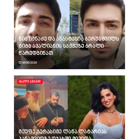
ნია იმნაძე და ანასტასია ბერუაშვილს
გიგა ავალიანის საქმეზე ბრალი
წარედგინათ
08/06/2026
ᲐᲮᲐᲚᲘ ᲐᲛᲑᲔᲑᲘ
მეუფე გერასიმე ლანა ლატარიას