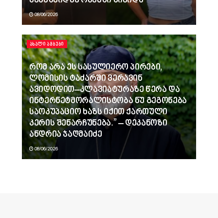
პანაშვიდზე ოჯახში მივიდა
08/06/2026
ᲐᲮᲐᲚᲘ ᲐᲛᲑᲔᲑᲘ
რომ არა ეს სასულიერო პირები,
ლომისის ტაძარში ვერავინ
ავიდოდით–კლავიატურაზე წერა და
ინტერნეტმორალისტობა ნუ გეგონება
საოკუპაციო ხაზს იქით ქართული
კერის შენარჩუნება.” – დეკანოზი
ანდრია ჯაღმაიძე
08/06/2026