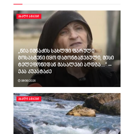
ᲐᲮᲐᲚᲘ ᲐᲛᲑᲔᲑᲘ
„ნია იმნაძის სახლში ფარული
მოსასმენი იყო დამონტაჟებული, მისი
ტელეფონიდან მასალები აღდგა…“ –
ეკა კუპატაძე
08/06/2026
ᲐᲮᲐᲚᲘ ᲐᲛᲑᲔᲑᲘ