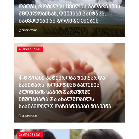
დედას, რომელიც შვილის გადარჩენის
მცდელობისას, დინებამ გაიტაცა,
მაშველები ამ დრომდე ეძებენ
08/06/2026
ᲐᲮᲐᲚᲘ ᲐᲛᲑᲔᲑᲘ
4-წლიანი პატიმრობა შეეფარდა
სანიტარს, რომელმაც ბათუმის
კლინიკის საპირფარეშოში
იმშობიარა და ახალშობილს
სასიკვდილო დაზიანებები მიაყენა
08/06/2026
ᲐᲮᲐᲚᲘ ᲐᲛᲑᲔᲑᲘ