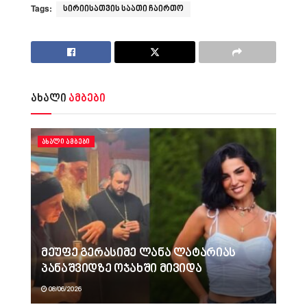
Tags:
სირიისათვის საათი ჩაირთო
ახალი
ამბები
ᲐᲮᲐᲚᲘ ᲐᲛᲑᲔᲑᲘ
მეუფე გერასიმე ლანა ლატარიას
პანაშვიდზე ოჯახში მივიდა
08/06/2026