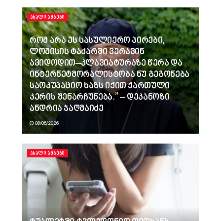
ᲐᲮᲐᲚᲘ ᲐᲛᲑᲔᲑᲘ
რომ არა ეს სასულიერო პირები,
ლომისის ტაძარში ვერავინ
ავიდოდით–კლავიატურაზე წერა და
ინტერნეტმორალისტობა ნუ გეგონება
საოკუპაციო ხაზს იქით ქართული
კერის შენარჩუნება.” – დეკანოზი
ანდრია ჯაღმაიძე
08/06/2026
ᲐᲮᲐᲚᲘ ᲐᲛᲑᲔᲑᲘ