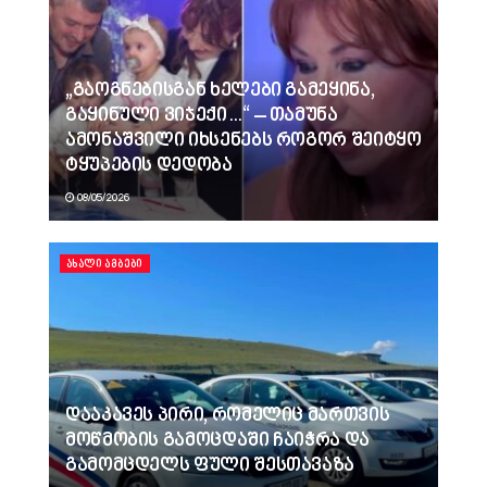
„გაოგნებისგან ხელები გამეყინა,
გაყინული ვიჯექი…“ – თამუნა
ამონაშვილი იხსენებს როგორ შეიტყო
ტყუპების დედობა
08/05/2026
ᲐᲮᲐᲚᲘ ᲐᲛᲑᲔᲑᲘ
დააკავეს პირი, რომელიც მართვის
მოწმობის გამოცდაში ჩაიჭრა და
გამომცდელს ფული შესთავაზა