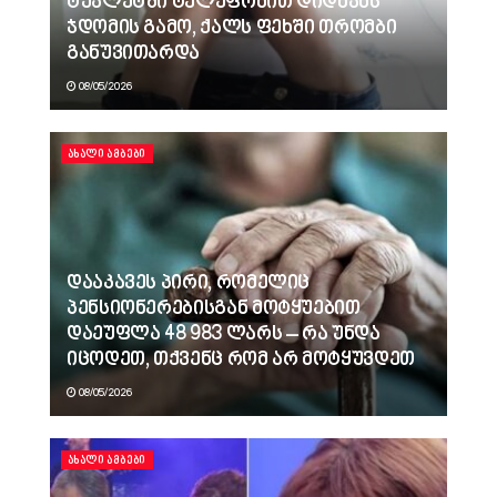
ტუალეტში ტელეფონით დიდხანს
ჯდომის გამო, ქალს ფეხში თრომბი
განუვითარდა
08/05/2026
ᲐᲮᲐᲚᲘ ᲐᲛᲑᲔᲑᲘ
დააკავეს პირი, რომელიც
პენსიონერებისგან მოტყუებით
დაეუფლა 48 983 ლარს – რა უნდა
იცოდეთ, თქვენც რომ არ მოტყუვდეთ
08/05/2026
ᲐᲮᲐᲚᲘ ᲐᲛᲑᲔᲑᲘ