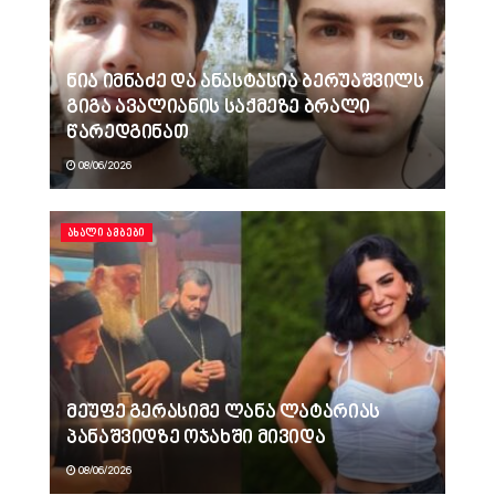
ნია იმნაძე და ანასტასია ბერუაშვილს
გიგა ავალიანის საქმეზე ბრალი
წარედგინათ
08/06/2026
ᲐᲮᲐᲚᲘ ᲐᲛᲑᲔᲑᲘ
მეუფე გერასიმე ლანა ლატარიას
პანაშვიდზე ოჯახში მივიდა
08/06/2026