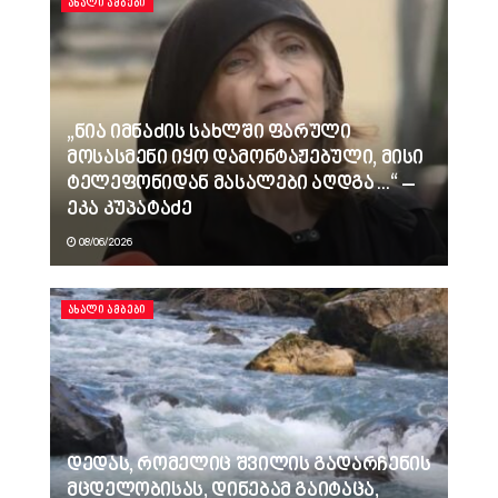
ᲐᲮᲐᲚᲘ ᲐᲛᲑᲔᲑᲘ
„ნია იმნაძის სახლში ფარული
მოსასმენი იყო დამონტაჟებული, მისი
ტელეფონიდან მასალები აღდგა…“ –
ეკა კუპატაძე
08/06/2026
ᲐᲮᲐᲚᲘ ᲐᲛᲑᲔᲑᲘ
დედას, რომელიც შვილის გადარჩენის
მცდელობისას, დინებამ გაიტაცა,