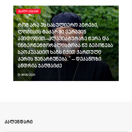
ᲐᲮᲐᲚᲘ ᲐᲛᲑᲔᲑᲘ
რომ არა ეს სასულიერო პირები,
ლომისის ტაძარში ვერავინ
ავიდოდით–კლავიატურაზე წერა და
ინტერნეტმორალისტობა ნუ გეგონება
საოკუპაციო ხაზს იქით ქართული
კერის შენარჩუნება.” – დეკანოზი
ანდრია ჯაღმაიძე
08/06/2026
კალენდარი