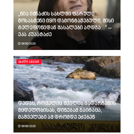
„ნია იმნაძის სახლში ფარული
მოსასმენი იყო დამონტაჟებული, მისი
ტელეფონიდან მასალები აღდგა…“ –
ეკა კუპატაძე
08/06/2026
ᲐᲮᲐᲚᲘ ᲐᲛᲑᲔᲑᲘ
დედას, რომელიც შვილის გადარჩენის
მცდელობისას, დინებამ გაიტაცა,
მაშველები ამ დრომდე ეძებენ
08/06/2026