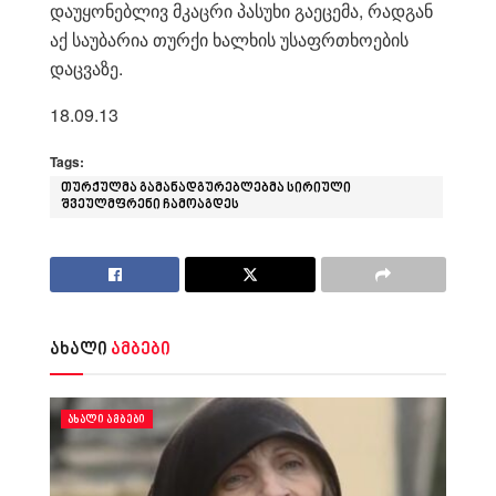
დაუყონებლივ მკაცრი პასუხი გაეცემა, რადგან
აქ საუბარია თურქი ხალხის უსაფრთხოების
დაცვაზე.
18.09.13
Tags:
თურქულმა გამანადგურებლებმა სირიული
შვეულმფრენი ჩამოაგდეს
ახალი
ამბები
ᲐᲮᲐᲚᲘ ᲐᲛᲑᲔᲑᲘ