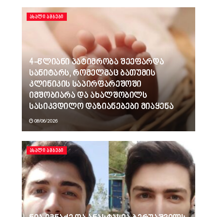
ᲐᲮᲐᲚᲘ ᲐᲛᲑᲔᲑᲘ
4-წლიანი პატიმრობა შეეფარდა
სანიტარს, რომელმაც ბათუმის
კლინიკის საპირფარეშოში
იმშობიარა და ახალშობილს
სასიკვდილო დაზიანებები მიაყენა
08/06/2026
ᲐᲮᲐᲚᲘ ᲐᲛᲑᲔᲑᲘ