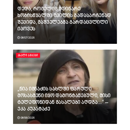
დედა, რომელიც მდინარე
ხობისწყალში შვილის გადასარჩენად
შევიდა, მაშველებმა გარდაცვლილი
იპოვეს
08/07/2026
ᲐᲮᲐᲚᲘ ᲐᲛᲑᲔᲑᲘ
„ნია იმნაძის სახლში ფარული
მოსასმენი იყო დამონტაჟებული, მისი
ტელეფონიდან მასალები აღდგა…“ –
ეკა კუპატაძე
08/06/2026