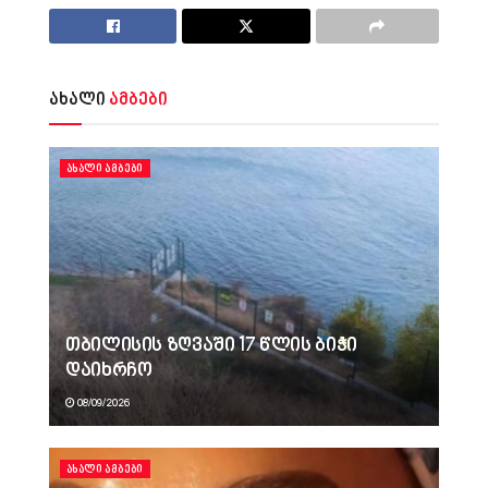
ახალი
ამბები
ᲐᲮᲐᲚᲘ ᲐᲛᲑᲔᲑᲘ
თბილისის ზღვაში 17 წლის ბიჭი
დაიხრჩო
08/09/2026
ᲐᲮᲐᲚᲘ ᲐᲛᲑᲔᲑᲘ