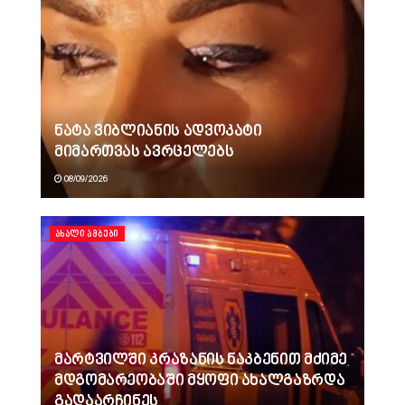
ნატა ვიბლიანის ადვოკატი
მიმართვას ავრცელებს
08/09/2026
ᲐᲮᲐᲚᲘ ᲐᲛᲑᲔᲑᲘ
მარტვილში კრაზანის ნაკბენით მძიმე
მდგომარეობაში მყოფი ახალგაზრდა
გადაარჩინეს