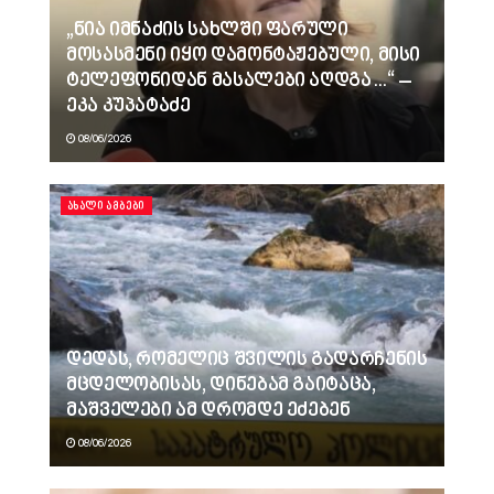
„ნია იმნაძის სახლში ფარული
მოსასმენი იყო დამონტაჟებული, მისი
ტელეფონიდან მასალები აღდგა…“ –
ეკა კუპატაძე
08/06/2026
ᲐᲮᲐᲚᲘ ᲐᲛᲑᲔᲑᲘ
დედას, რომელიც შვილის გადარჩენის
მცდელობისას, დინებამ გაიტაცა,
მაშველები ამ დრომდე ეძებენ
08/06/2026