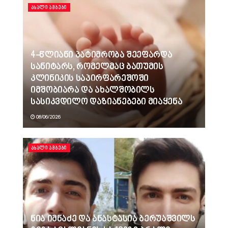
ᲐᲮᲐᲚᲘ ᲐᲛᲑᲔᲑᲘ
4-წლიანი პატიმრობა შეეფარდა
სანიტარს, რომელმაც ბათუმის
კლინიკის საპირფარეშოში
იმშობიარა და ახალშობილს
სასიკვდილო დაზიანებები მიაყენა
08/06/2026
ᲐᲮᲐᲚᲘ ᲐᲛᲑᲔᲑᲘ
ნია იმნაძე და ანასტასია ბერუაშვილს