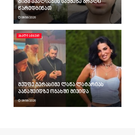
გიგა ავალიანის საქმეზე ბრალი
წარედგინათ
08/06/2026
ᲐᲮᲐᲚᲘ ᲐᲛᲑᲔᲑᲘ
მეუფე გერასიმე ლანა ლატარიას
პანაშვიდზე ოჯახში მივიდა
08/06/2026