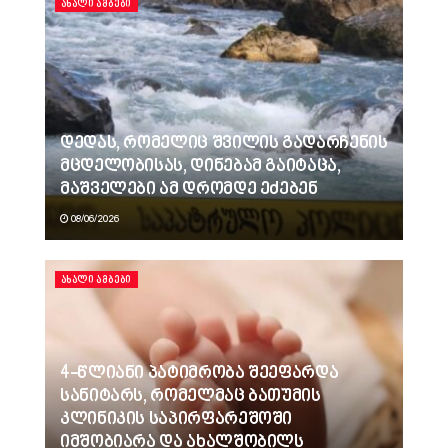
ᲐᲮᲐᲚᲘ ᲐᲛᲑᲔᲑᲘ
დედას, რომელიც შვილის გადარჩენის
მცდელობისას, დინებამ გაიტაცა,
მაშველები ამ დრომდე ეძებენ
08/06/2026
ᲐᲮᲐᲚᲘ ᲐᲛᲑᲔᲑᲘ
4-წლიანი პატიმრობა შეეფარდა
სანიტარს, რომელმაც ბათუმის
კლინიკის საპირფარეშოში
იმშობიარა და ახალშობილს