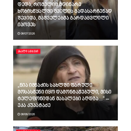
დედა, რომელიც მდინარე
ხობისწყალში შვილის გადასარჩენად
შევიდა, მაშველებმა გარდაცვლილი
იპოვეს
08/07/2026
ᲐᲮᲐᲚᲘ ᲐᲛᲑᲔᲑᲘ
„ნია იმნაძის სახლში ფარული
მოსასმენი იყო დამონტაჟებული, მისი
ტელეფონიდან მასალები აღდგა…“ –
ეკა კუპატაძე
08/06/2026