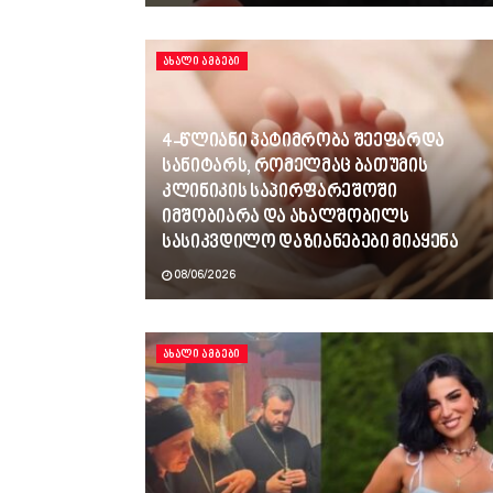
ᲐᲮᲐᲚᲘ ᲐᲛᲑᲔᲑᲘ
4-წლიანი პატიმრობა შეეფარდა
სანიტარს, რომელმაც ბათუმის
კლინიკის საპირფარეშოში
იმშობიარა და ახალშობილს
სასიკვდილო დაზიანებები მიაყენა
08/06/2026
ᲐᲮᲐᲚᲘ ᲐᲛᲑᲔᲑᲘ