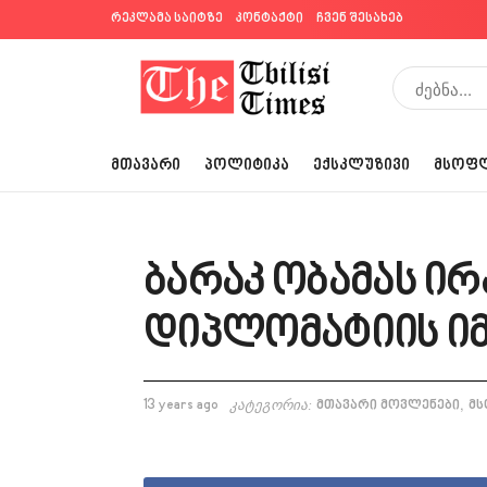
რეკლამა საიტზე
კონტაქტი
ჩვენ შესახებ
ᲛᲗᲐᲕᲐᲠᲘ
ᲞᲝᲚᲘᲢᲘᲙᲐ
ᲔᲥᲡᲙᲚᲣᲖᲘᲕᲘ
ᲛᲡᲝᲤ
ბარაკ ობამას ი
დიპლომატიის იმ
,
13 years ago
კატეგორია:
მთავარი მოვლენები
მ