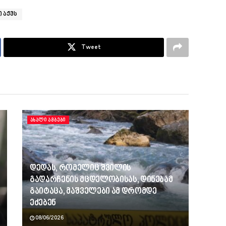
 აქვს
Tweet
ᲐᲮᲐᲚᲘ ᲐᲛᲑᲔᲑᲘ
დედას, რომელიც შვილის
გადარჩენის მცდელობისას, დინებამ
გაიტაცა, მაშველები ამ დრომდე
ეძებენ
08/06/2026