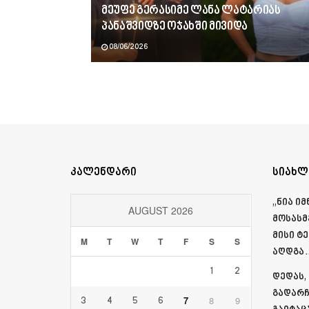
მეუფე გერასიმე ლანა ლატარიას
პანაშვიდზე ოჯახში მივიდა
08/06/2026
კალენდარი
სიახლ
„ნია ი
AUGUST 2026
მოსასმ
მისი ტ
M
T
W
T
F
S
S
აღდგა…
1
2
დედას,
გადარჩ
7
8
9
3
4
5
6