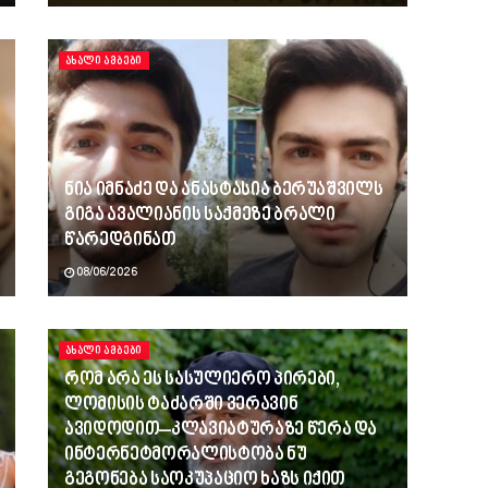
ᲐᲮᲐᲚᲘ ᲐᲛᲑᲔᲑᲘ
ნია იმნაძე და ანასტასია ბერუაშვილს
გიგა ავალიანის საქმეზე ბრალი
წარედგინათ
08/06/2026
ᲐᲮᲐᲚᲘ ᲐᲛᲑᲔᲑᲘ
რომ არა ეს სასულიერო პირები,
ლომისის ტაძარში ვერავინ
ავიდოდით–კლავიატურაზე წერა და
ინტერნეტმორალისტობა ნუ
გეგონება საოკუპაციო ხაზს იქით