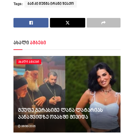
Tags:
ბან კი მუნმა ირანი შეაქო
ახალი
ამბები
ᲐᲮᲐᲚᲘ ᲐᲛᲑᲔᲑᲘ
მეუფე გერასიმე ლანა ლატარიას
პანაშვიდზე ოჯახში მივიდა
08/06/2026