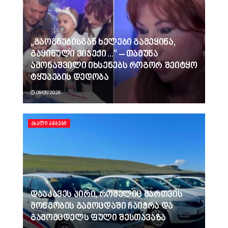
„გაოგნებისგან ხელები გამეყინა,
გაყინული ვიჯექი…“ – თამუნა
ამონაშვილი იხსენებს როგორ შეიტყო
ტყუპების დედობა
08/05/2026
ᲐᲮᲐᲚᲘ ᲐᲛᲑᲔᲑᲘ
დააკავეს პირი, რომელიც მართვის
მოწმობის გამოცდაში ჩაიჭრა და
გამომცდელს ფული შესთავაზა