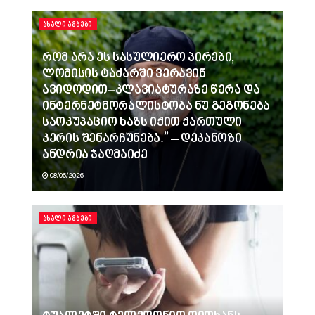
ᲐᲮᲐᲚᲘ ᲐᲛᲑᲔᲑᲘ
რომ არა ეს სასულიერო პირები,
ლომისის ტაძარში ვერავინ
ავიდოდით–კლავიატურაზე წერა და
ინტერნეტმორალისტობა ნუ გეგონება
საოკუპაციო ხაზს იქით ქართული
კერის შენარჩუნება.” – დეკანოზი
ანდრია ჯაღმაიძე
08/06/2026
ᲐᲮᲐᲚᲘ ᲐᲛᲑᲔᲑᲘ