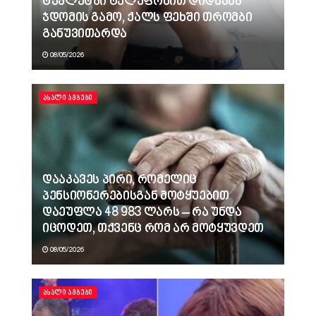
ტუალეტში ტელეფონით დიდხანს
ჯდომის გამო, ქალს ფეხში თრომბი
განუვითარდა
08/05/2026
ᲐᲮᲐᲚᲘ ᲐᲛᲑᲔᲑᲘ
დააკავეს პირი, რომელიც
პენსიონერებისგან მოტყუებით
დაეუფლა 48 983 ლარს – რა უნდა
იცოდეთ, თქვენც რომ არ მოტყუვდეთ
08/05/2026
ᲐᲮᲐᲚᲘ ᲐᲛᲑᲔᲑᲘ