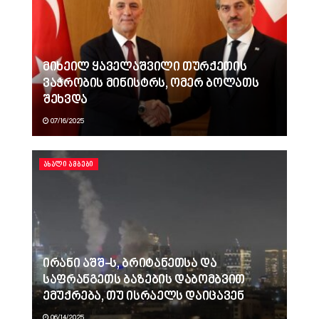
მიხეილ ყაველაშვილი თურქეთის
ვაჭრობის მინისტრს, ომერ ბოლათს
შეხვდა
07/16/2025
ᲐᲮᲐᲚᲘ ᲐᲛᲑᲔᲑᲘ
ირანი აშშ-ს, ბრიტანეთსა და
საფრანგეთს ბაზების დაბომბვით
ემუქრება, თუ ისრაელს დაიცავენ
06/14/2025