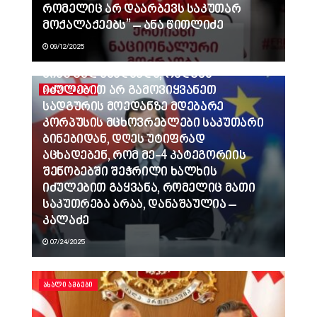
რომელიც არ დაარბევს საკუთარ
მოქალაქეებს” – ანა წითლიძე
09/12/2025
ვინც გვლანძღავდა, რადგან
იძულებით არ გამოვიყვანეთ
ᲐᲮᲐᲚᲘ ᲐᲛᲑᲔᲑᲘ
სადგურის მოედანზე მდებარე
კორპუსის მცხოვრებლები საკუთარი
ბინებიდან, დღეს უტიფრად
აცხადებენ, რომ მე-4 კატეგორიის
შენობებში შეჭრილი ხალხის
იძულებით გაყვანა, რომელიც მათი
საკუთრება არაა, დანაშაულია –
კალაძე
07/24/2025
ᲐᲮᲐᲚᲘ ᲐᲛᲑᲔᲑᲘ