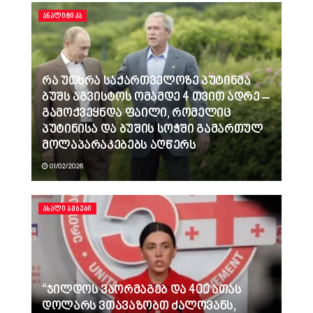
ᲐᲜᲐᲚᲘᲢᲘᲙᲐ
რა უთხრა საქართველოზე პუტინმა
ბუშს აგვისტოს ომამდე 4 თვით ადრე –
გამოქვეყნდა ფაილი, რომელიც
პუტინისა და ბუშის სოჭში გამართულ
მოლაპარაკებებს აღწერს
01/02/2026
ᲐᲮᲐᲚᲘ ᲐᲛᲑᲔᲑᲘ
“ჯილდოს ვაორმაგებ და 400 ათას
დოლარს ვთავაზობთ ძალოვანს,