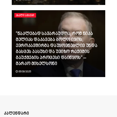
ᲐᲮᲐᲚᲘ ᲐᲛᲑᲔᲑᲘ
“ნაკლებად სავარაუდოა, რომ ნიკა
მელიას დაკავება ბოლო იყოს,
ევროკავშირმა დაუყოვნებლივ უნდა
გასცეს პასუხი და უვიზო რეჟიმის
გაუქმების პროცესი დაიწყოს“ –
მარკო მიხელსონი
05/30/2025
კალენდარი