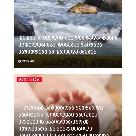
დედას, რომელიც შვილის გადარჩენის
მცდელობისას, დინებამ გაიტაცა,
მაშველები ამ დრომდე ეძებენ
08/06/2026
ᲐᲮᲐᲚᲘ ᲐᲛᲑᲔᲑᲘ
4-წლიანი პატიმრობა შეეფარდა
სანიტარს, რომელმაც ბათუმის
კლინიკის საპირფარეშოში
იმშობიარა და ახალშობილს