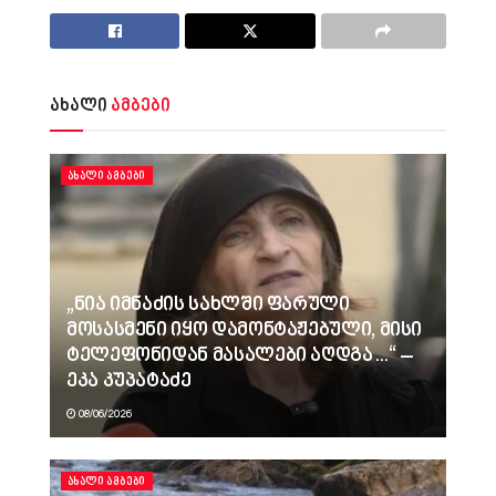
ახალი
ამბები
ᲐᲮᲐᲚᲘ ᲐᲛᲑᲔᲑᲘ
„ნია იმნაძის სახლში ფარული
მოსასმენი იყო დამონტაჟებული, მისი
ტელეფონიდან მასალები აღდგა…“ –
ეკა კუპატაძე
08/06/2026
ᲐᲮᲐᲚᲘ ᲐᲛᲑᲔᲑᲘ