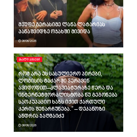
მეუფე გერასიმე ლანა ლატარიას
პანაშვიდზე ოჯახში მივიდა
08/06/2026
ᲐᲮᲐᲚᲘ ᲐᲛᲑᲔᲑᲘ
რომ არა ეს სასულიერო პირები,
ლომისის ტაძარში ვერავინ
ავიდოდით–კლავიატურაზე წერა და
ინტერნეტმორალისტობა ნუ გეგონება
საოკუპაციო ხაზს იქით ქართული
კერის შენარჩუნება.” – დეკანოზი
ანდრია ჯაღმაიძე
08/06/2026