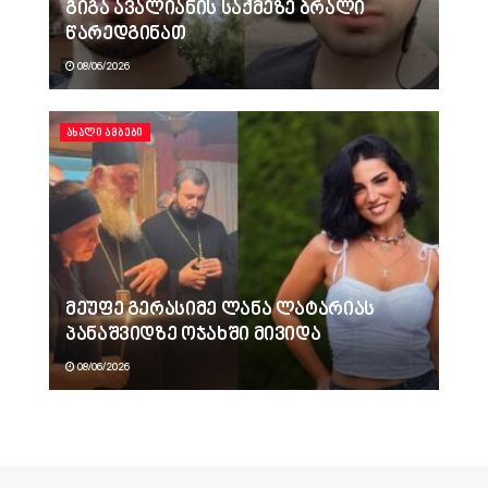
გიგა ავალიანის საქმეზე ბრალი
წარედგინათ
08/06/2026
ᲐᲮᲐᲚᲘ ᲐᲛᲑᲔᲑᲘ
მეუფე გერასიმე ლანა ლატარიას
პანაშვიდზე ოჯახში მივიდა
08/06/2026