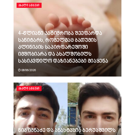
ᲐᲮᲐᲚᲘ ᲐᲛᲑᲔᲑᲘ
4-წლიანი პატიმრობა შეეფარდა
სანიტარს, რომელმაც ბათუმის
კლინიკის საპირფარეშოში
იმშობიარა და ახალშობილს
სასიკვდილო დაზიანებები მიაყენა
08/06/2026
ᲐᲮᲐᲚᲘ ᲐᲛᲑᲔᲑᲘ
ნია იმნაძე და ანასტასია ბერუაშვილს