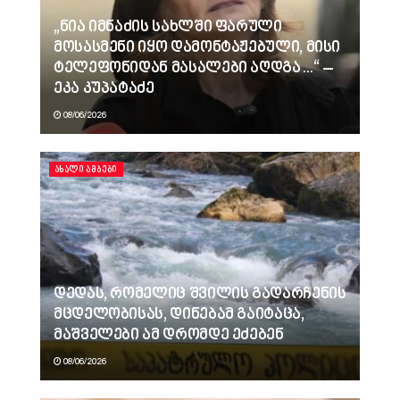
„ნია იმნაძის სახლში ფარული
მოსასმენი იყო დამონტაჟებული, მისი
ტელეფონიდან მასალები აღდგა…“ –
ეკა კუპატაძე
08/06/2026
ᲐᲮᲐᲚᲘ ᲐᲛᲑᲔᲑᲘ
დედას, რომელიც შვილის გადარჩენის
მცდელობისას, დინებამ გაიტაცა,
მაშველები ამ დრომდე ეძებენ
08/06/2026