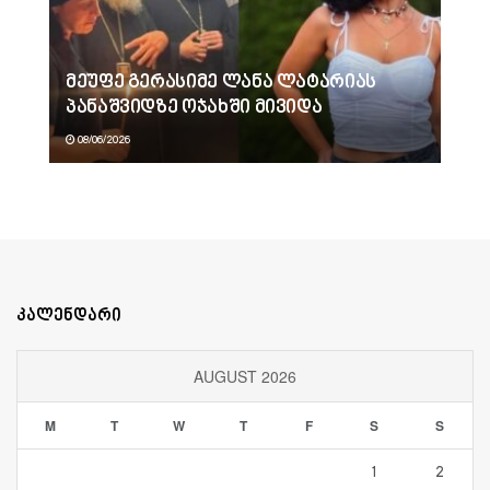
მეუფე გერასიმე ლანა ლატარიას
პანაშვიდზე ოჯახში მივიდა
08/06/2026
კალენდარი
AUGUST 2026
M
T
W
T
F
S
S
1
2