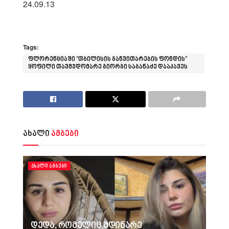
24.09.13
Tags:
ფლორენციაში "თბილისის განვითარების ფონდის"
ყოფილი თავმჯდომარე გიორგი საბანაძე დააკავეს
ახალი
ამბები
ᲐᲮᲐᲚᲘ ᲐᲛᲑᲔᲑᲘ
დედა, რომელიც მდინარე