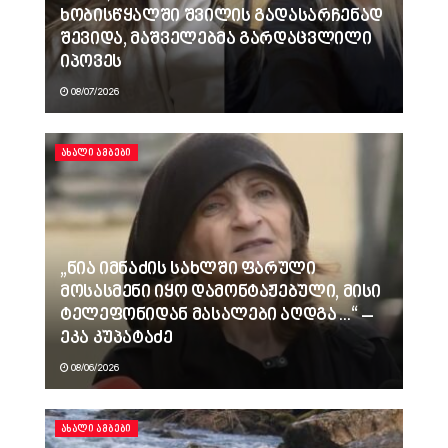
ხობისწყალში შვილის გადასარჩენად
შევიდა, მაშველებმა გარდაცვლილი
იპოვეს
08/07/2026
ᲐᲮᲐᲚᲘ ᲐᲛᲑᲔᲑᲘ
„ნია იმნაძის სახლში ფარული
მოსასმენი იყო დამონტაჟებული, მისი
ტელეფონიდან მასალები აღდგა…“ –
ეკა კუპატაძე
08/06/2026
ᲐᲮᲐᲚᲘ ᲐᲛᲑᲔᲑᲘ