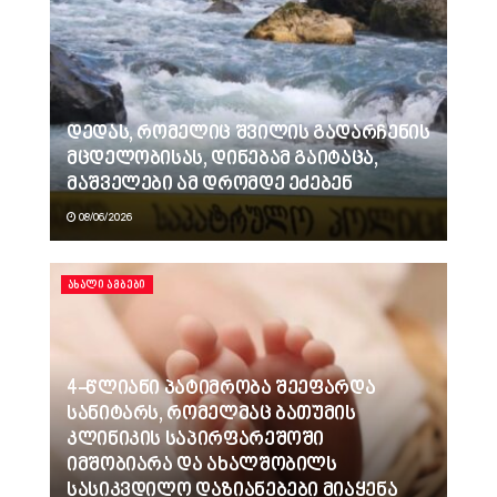
დედას, რომელიც შვილის გადარჩენის
მცდელობისას, დინებამ გაიტაცა,
მაშველები ამ დრომდე ეძებენ
08/06/2026
ᲐᲮᲐᲚᲘ ᲐᲛᲑᲔᲑᲘ
4-წლიანი პატიმრობა შეეფარდა
სანიტარს, რომელმაც ბათუმის
კლინიკის საპირფარეშოში
იმშობიარა და ახალშობილს
სასიკვდილო დაზიანებები მიაყენა