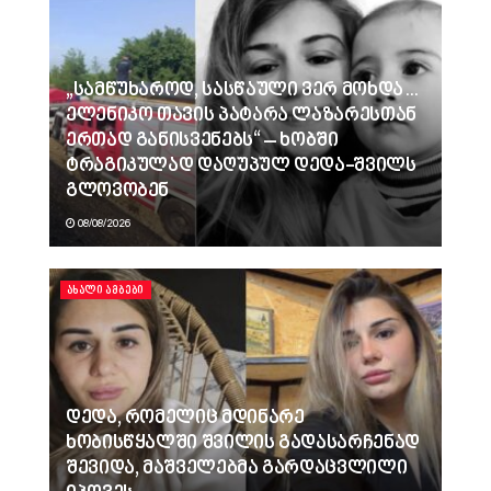
„სამწუხაროდ, სასწაული ვერ მოხდა…
ელენიკო თავის პატარა ლაზარესთან
ერთად განისვენებს“ – ხობში
ტრაგიკულად დაღუპულ დედა-შვილს
გლოვობენ
08/08/2026
ᲐᲮᲐᲚᲘ ᲐᲛᲑᲔᲑᲘ
დედა, რომელიც მდინარე
ხობისწყალში შვილის გადასარჩენად
შევიდა, მაშველებმა გარდაცვლილი