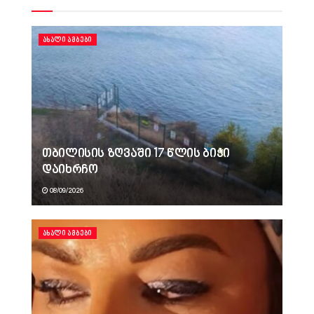
ᲐᲮᲐᲚᲘ ᲐᲛᲑᲔᲑᲘ
თბილისის ზღვაში 17 წლის ბიჭი
დაიხრჩო
08/09/2026
ᲐᲮᲐᲚᲘ ᲐᲛᲑᲔᲑᲘ