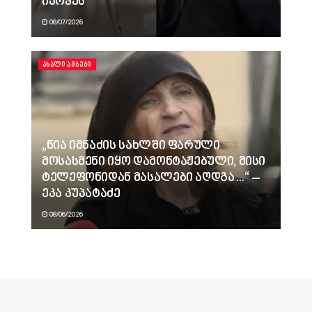
იპოვეს
08/07/2026
ᲐᲮᲐᲚᲘ ᲐᲛᲑᲔᲑᲘ
„ნია იმნაძის სახლში ფარული
მოსასმენი იყო დამონტაჟებული, მისი
ტელეფონიდან მასალები აღდგა…“ –
ეკა კუპატაძე
08/06/2026