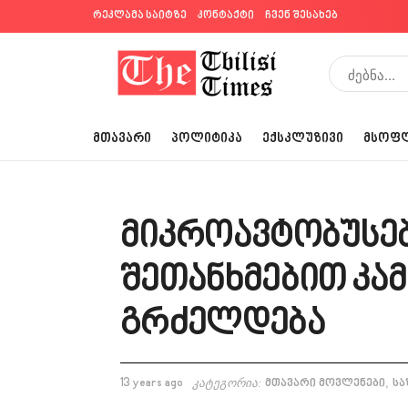
რეკლამა საიტზე
კონტაქტი
ჩვენ შესახებ
ᲛᲗᲐᲕᲐᲠᲘ
ᲞᲝᲚᲘᲢᲘᲙᲐ
ᲔᲥᲡᲙᲚᲣᲖᲘᲕᲘ
ᲛᲡᲝᲤ
მიკროავტობუსე
შეთანხმებით კა
გრძელდება
,
13 years ago
კატეგორია:
მთავარი მოვლენები
სა