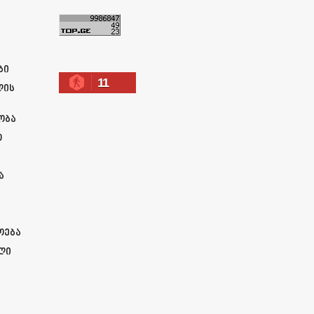
ა
ბი
11
ლის
ობა
ო
ა
ოება
ლი