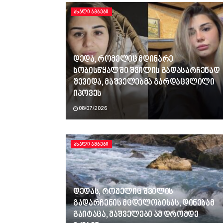
ᲐᲮᲐᲚᲘ ᲐᲛᲑᲔᲑᲘ
დედა, რომელიც მდინარე
ხობისწყალში შვილის გადასარჩენად
შევიდა, მაშველებმა გარდაცვლილი
იპოვეს
08/07/2026
ᲐᲮᲐᲚᲘ ᲐᲛᲑᲔᲑᲘ
დედას, რომელიც შვილის
გადარჩენის მცდელობისას, დინებამ
გაიტაცა, მაშველები ამ დრომდე