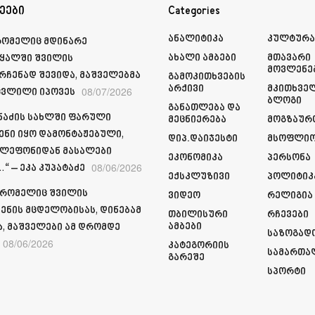
ეები
Categories
Ანალიტიკა
Კულტურ
რომელიც მდინარე
Ახალი Ამბები
Მთავარი
ყალში შვილის
Მოვლენე
რჩენად შევიდა, მაშველებმა
Გამოკითხვების
Არქივი
Მკითხვე
08/07/2026
ვლილი იპოვეს
Ბლოგი
Განათლება Და
მნაძის სახლში ფარული
Მეცნიერება
Მოგზაურ
ენი იყო დამონტაჟებული,
Დიპ.დაიჯესტი
Მსოფლი
ელეფონიდან მასალები
Ეკონომიკა
Პერსონა
08/06/2026
“ – ეკა კუპატაძე
Ექსკლუზივი
Პოლიტიკ
 რომელიც შვილის
Ვიდეო
Რელიგია
ენის მცდელობისას, დინებამ
Თბილისური
Რჩევები
Ამბები
ა, მაშველები ამ დრომდე
Საზოგად
08/06/2026
Კატეგორიის
Სამართა
Გარეშე
Სპორტი