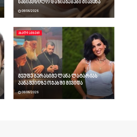
სასიკვდილო დაზიანებები მიაყენა
08/06/2026
ᲐᲮᲐᲚᲘ ᲐᲛᲑᲔᲑᲘ
მეუფე გერასიმე ლანა ლატარიას
პანაშვიდზე ოჯახში მივიდა
08/06/2026