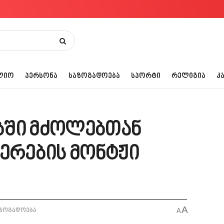
ᲚᲘᲝ
ᲞᲔᲠᲡᲝᲜᲐ
ᲡᲐᲖᲝᲒᲐᲓᲝᲔᲑᲐ
ᲡᲞᲝᲠᲢᲘ
ᲠᲔᲚᲘᲒᲘᲐ
Კ
ბში მძოლებთან
მერების მონტჟი
A
ზოგადოება
A