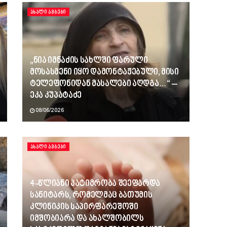
ᲐᲮᲐᲚᲘ ᲐᲛᲑᲔᲑᲘ
„ნია იმნაძის სახლში ფარული
მოსასმენი იყო დამონტაჟებული, მისი
ტელეფონიდან მასალები აღდგა…“ –
ეკა კუპატაძე
08/06/2026
ᲐᲮᲐᲚᲘ ᲐᲛᲑᲔᲑᲘ
4-წლიანი პატიმრობა შეეფარდა
სანიტარს, რომელმაც ბათუმის
კლინიკის საპირფარეშოში
იმშობიარა და ახალშობილს