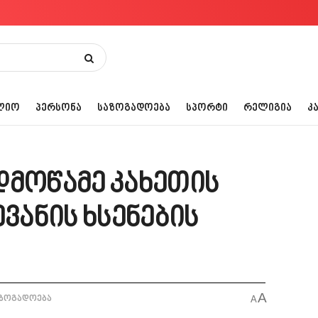
ᲚᲘᲝ
ᲞᲔᲠᲡᲝᲜᲐ
ᲡᲐᲖᲝᲒᲐᲓᲝᲔᲑᲐ
ᲡᲞᲝᲠᲢᲘ
ᲠᲔᲚᲘᲒᲘᲐ
Კ
დმოწამე კახეთის
ანის ხსენების
A
ზოგადოება
A