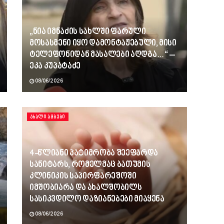
„ნია იმნაძის სახლში ფარული
მოსასმენი იყო დამონტაჟებული, მისი
ტელეფონიდან მასალები აღდგა…“ –
ეკა კუპატაძე
08/06/2026
ᲐᲮᲐᲚᲘ ᲐᲛᲑᲔᲑᲘ
4-წლიანი პატიმრობა შეეფარდა
სანიტარს, რომელმაც ბათუმის
კლინიკის საპირფარეშოში
იმშობიარა და ახალშობილს
სასიკვდილო დაზიანებები მიაყენა
08/06/2026