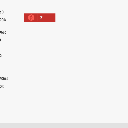
ბი
7
ლის
ობა
ო
ა
ოება
ლი