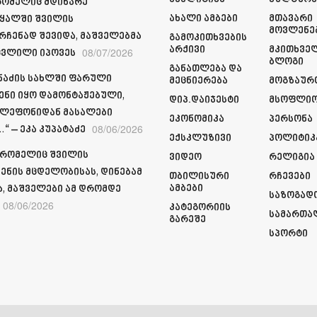
რომელიც მდინარე
Ახალი Ამბები
Მთავარი
ყალში შვილის
Მოვლენე
რჩენად შევიდა, მაშველებმა
Გამოკითხვების
Არქივი
Მკითხვე
08/07/2026
ვლილი იპოვეს
Ბლოგი
Განათლება Და
მნაძის სახლში ფარული
Მეცნიერება
Მოგზაურ
ენი იყო დამონტაჟებული,
Დიპ.დაიჯესტი
Მსოფლი
ელეფონიდან მასალები
Ეკონომიკა
Პერსონა
08/06/2026
“ – ეკა კუპატაძე
Ექსკლუზივი
Პოლიტიკ
 რომელიც შვილის
Ვიდეო
Რელიგია
ენის მცდელობისას, დინებამ
Თბილისური
Რჩევები
Ამბები
ა, მაშველები ამ დრომდე
Საზოგად
08/06/2026
Კატეგორიის
Სამართა
Გარეშე
Სპორტი