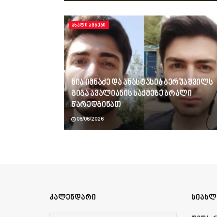
ᲐᲮᲐᲚᲘ ᲐᲛᲑᲔᲑᲘ
ნია იმნაძე და ანასტასია ბერუაშვილს
გიგა ავალიანის საქმეზე ბრალი
წარედგინათ
08/06/2026
კალენდარი
სიახლ