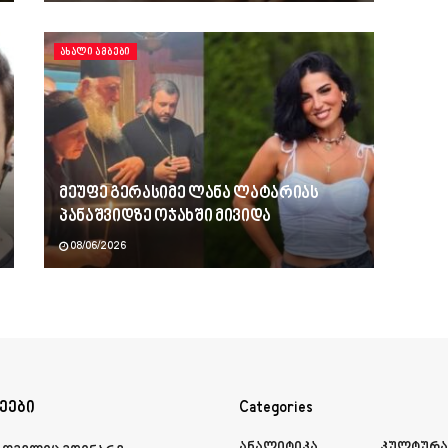
ᲐᲮᲐᲚᲘ ᲐᲛᲑᲔᲑᲘ
მეუფე გერასიმე ლანა ლატარიას
პანაშვიდზე ოჯახში მივიდა
08/06/2026
ეები
Categories
Ანალიტიკა
Კულტურ