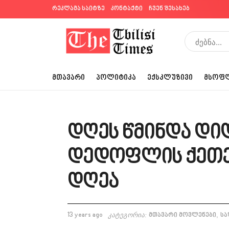
რეკლამა საიტზე
კონტაქტი
ჩვენ შესახებ
ᲛᲗᲐᲕᲐᲠᲘ
ᲞᲝᲚᲘᲢᲘᲙᲐ
ᲔᲥᲡᲙᲚᲣᲖᲘᲕᲘ
ᲛᲡᲝᲤ
დღეს წმინდა დი
დედოფლის ქეთევ
დღეა
,
13 years ago
კატეგორია:
მთავარი მოვლენები
სა