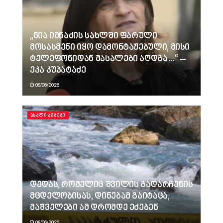
„ნია იმნაძის სახლში ფარული
მოსასმენი იყო დამონტაჟებული, მისი
ტელეფონიდან მასალები აღდგა…“ –
ეკა კუპატაძე
08/06/2026
ᲐᲮᲐᲚᲘ ᲐᲛᲑᲔᲑᲘ
დედას, რომელიც შვილის გადარჩენის
მცდელობისას, დინებამ გაიტაცა,
მაშველები ამ დრომდე ეძებენ
08/06/2026