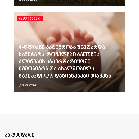
ᲐᲮᲐᲚᲘ ᲐᲛᲑᲔᲑᲘ
4-წლიანი პატიმრობა შეეფარდა
სანიტარს, რომელმაც ბათუმის
კლინიკის საპირფარეშოში
იმშობიარა და ახალშობილს
სასიკვდილო დაზიანებები მიაყენა
08/06/2026
კალენდარი