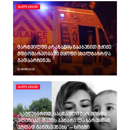
ᲐᲮᲐᲚᲘ ᲐᲛᲑᲔᲑᲘ
მარტვილში კრაზანის ნაკბენით მძიმე
მდგომარეობაში მყოფი ახალგაზრდა
გადაარჩინეს
08/08/2026
ᲐᲮᲐᲚᲘ ᲐᲛᲑᲔᲑᲘ
„სამწუხაროდ, სასწაული ვერ მოხდა…
ელენიკო თავის პატარა ლაზარესთან
ერთად განისვენებს“ – ხობში