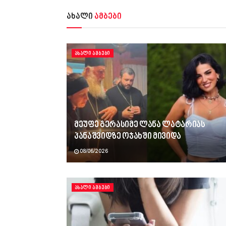
ახალი
ამბები
ᲐᲮᲐᲚᲘ ᲐᲛᲑᲔᲑᲘ
მეუფე გერასიმე ლანა ლატარიას
პანაშვიდზე ოჯახში მივიდა
08/06/2026
ᲐᲮᲐᲚᲘ ᲐᲛᲑᲔᲑᲘ