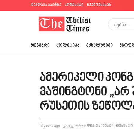
რეკლამა საიტზე
კონტაქტი
ჩვენ შესახებ
ᲛᲗᲐᲕᲐᲠᲘ
ᲞᲝᲚᲘᲢᲘᲙᲐ
ᲔᲥᲡᲙᲚᲣᲖᲘᲕᲘ
ᲛᲡᲝᲤ
ამერიკელი კონგ
ვაშინგტონი „არ 
რუსეთის ზეწოლ
,
13 years ago
კატეგორია:
დიპ.დაიჯესტი
მთავარი