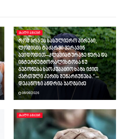
ᲐᲮᲐᲚᲘ ᲐᲛᲑᲔᲑᲘ
რომ არა ეს სასულიერო პირები,
ლომისის ტაძარში ვერავინ
ავიდოდით–კლავიატურაზე წერა და
ინტერნეტმორალისტობა ნუ
გეგონება საოკუპაციო ხაზს იქით
ქართული კერის შენარჩუნება.” –
დეკანოზი ანდრია ჯაღმაიძე
08/06/2026
ᲐᲮᲐᲚᲘ ᲐᲛᲑᲔᲑᲘ