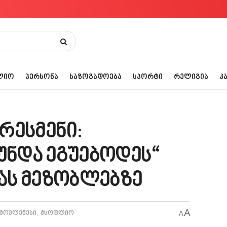
ᲚᲘᲝ
ᲞᲔᲠᲡᲝᲜᲐ
ᲡᲐᲖᲝᲒᲐᲓᲝᲔᲑᲐ
ᲡᲞᲝᲠᲢᲘ
ᲠᲔᲚᲘᲒᲘᲐ
Კ
რესმენი:
უნდა ეგუებოდეს“
ას მეზობლებზე
A
,
 მოვლენები
მსოფლიო
A