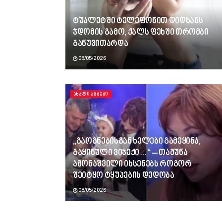
ტუალეტში ტელეფონით დიდხანს
ჯდომის გამო, ქალს ფეხში თრომბი
განუვითარდა
08/05/2026
ᲐᲮᲐᲚᲘ ᲐᲛᲑᲔᲑᲘ
„გაოგნებისგან ხელები გამეყინა,
გაყინული ვიჯექი…“ – თამუნა
ამონაშვილი იხსენებს როგორ
შეიტყო ტყუპების დედობა
08/05/2026